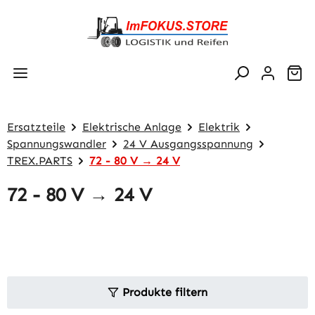
Zum Hauptinhalt springen
Wa
Ersatzteile
Elektrische Anlage
Elektrik
Spannungswandler
24 V Ausgangsspannung
TREX.PARTS
72 - 80 V → 24 V
72 - 80 V → 24 V
Produkte filtern