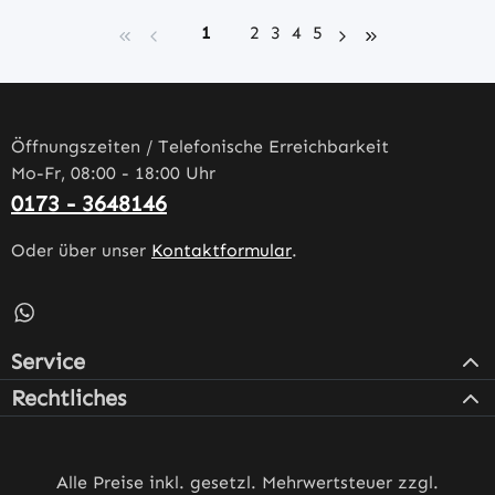
Seite
Seite
Seite
Seite
Seite
1
2
3
4
5
Öffnungszeiten / Telefonische Erreichbarkeit
Mo-Fr, 08:00 - 18:00 Uhr
0173 - 3648146
Oder über unser
Kontaktformular
.
Schreib uns auf WhatsApp – öffnet in neuem Tab (externe
Service
Rechtliches
Alle Preise inkl. gesetzl. Mehrwertsteuer zzgl.