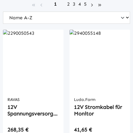
Seite
Seite
Seite
Seite
Seite
1
2
3
4
5
RAVAS
Luda.Farm
12V
12V Stromkabel für
Spannungsversorgun
Monitor
gs-Kit
Regulärer Preis:
Regulärer Preis:
268,35 €
41,65 €