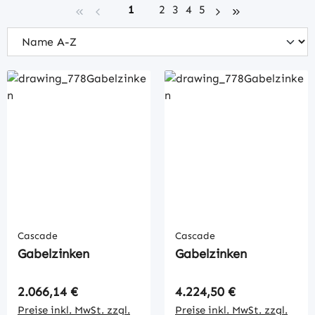
Seite
Seite
Seite
Seite
Seite
1
2
3
4
5
Cascade
Cascade
Gabelzinken
Gabelzinken
Regulärer Preis:
Regulärer Preis:
2.066,14 €
4.224,50 €
Preise inkl. MwSt. zzgl.
Preise inkl. MwSt. zzgl.