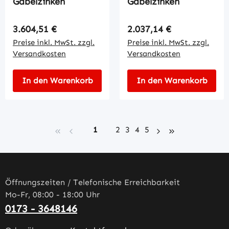
Gabelzinken
Gabelzinken
Regulärer Preis:
Regulärer Preis:
3.604,51 €
2.037,14 €
Preise inkl. MwSt. zzgl.
Preise inkl. MwSt. zzgl.
Versandkosten
Versandkosten
In den Warenkorb
In den Warenkorb
Seite
Seite
Seite
Seite
Seite
1
2
3
4
5
Öffnungszeiten / Telefonische Erreichbarkeit
Mo-Fr, 08:00 - 18:00 Uhr
0173 - 3648146