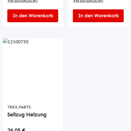
Versandkosten
Versandkosten
In den Warenkorb
In den Warenkorb
TREX.PARTS
Seilzug Heizung
Regulärer Preis:
26,05 €