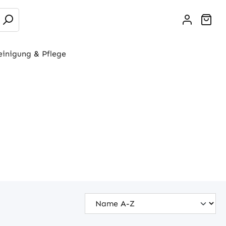
War
einigung & Pflege