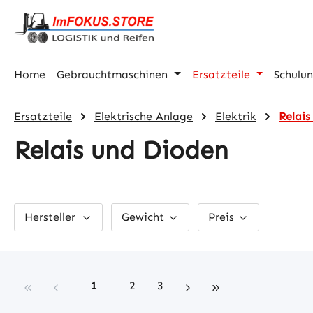
m Hauptinhalt springen
Zur Suche springen
Zur Hauptnavigation springen
Home
Gebrauchtmaschinen
Ersatzteile
Schulu
Ersatzteile
Elektrische Anlage
Elektrik
Relais
Relais und Dioden
Hersteller
Gewicht
Preis
Seite
Seite
Seite
1
2
3