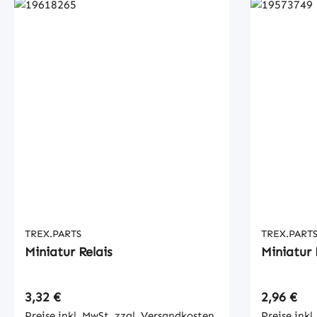
TREX.PARTS
TREX.PART
Miniatur Relais
Miniatur 
Regulärer Preis:
Regulärer
3,32 €
2,96 €
Preise inkl. MwSt. zzgl. Versandkosten
Preise inkl