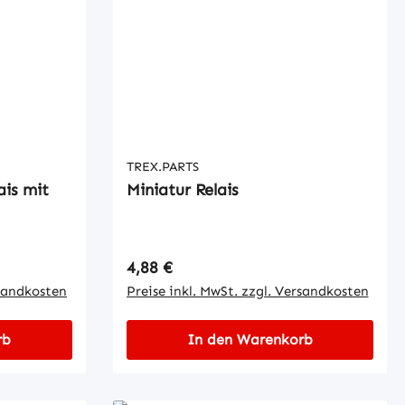
TREX.PARTS
ais mit
Miniatur Relais
Regulärer Preis:
4,88 €
rsandkosten
Preise inkl. MwSt. zzgl. Versandkosten
rb
In den Warenkorb