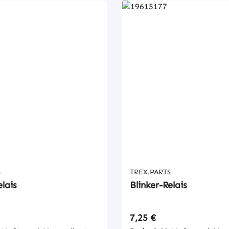
S
TREX.PARTS
elais
Blinker-Relais
 Preis:
Regulärer Preis:
7,25 €