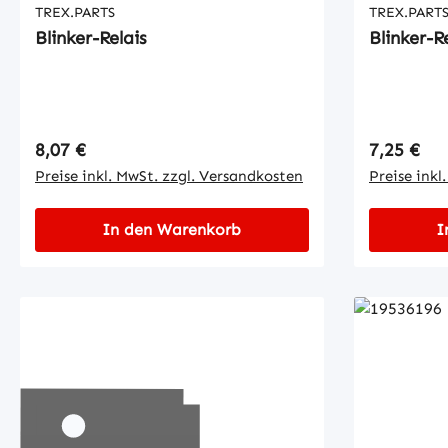
TREX.PARTS
TREX.PART
Blinker-Relais
Blinker-R
Regulärer Preis:
Regulärer
8,07 €
7,25 €
Preise inkl. MwSt. zzgl. Versandkosten
Preise inkl
In den Warenkorb
I