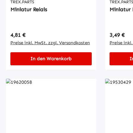
TREX.PARTS
TREX.PART
Miniatur Relais
Regulärer Preis:
Regulärer
4,81 €
3,49 €
Preise inkl. MwSt. zzgl. Versandkosten
Preise inkl
In den Warenkorb
I