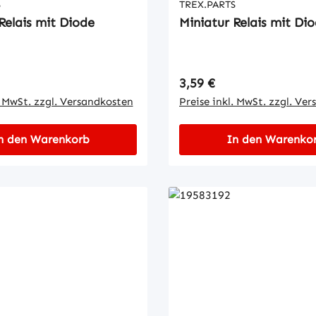
S
TREX.PARTS
Miniatur Relais mit Diode
Miniatur Relais mit
 Preis:
Regulärer Preis:
3,59 €
. MwSt. zzgl. Versandkosten
Preise inkl. MwSt. zzgl. Ve
n den Warenkorb
In den Warenko