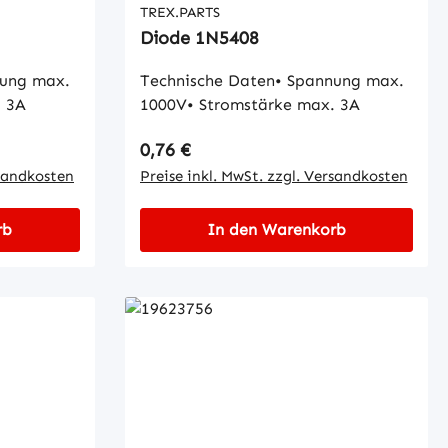
TREX.PARTS
Diode 1N5408
nung max.
Technische Daten• Spannung max.
. 3A
1000V• Stromstärke max. 3A
Regulärer Preis:
0,76 €
rsandkosten
Preise inkl. MwSt. zzgl. Versandkosten
rb
In den Warenkorb