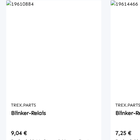
TREX.PARTS
TREX.PART
Blinker-Relais
Blinker-R
Regulärer Preis:
Regulärer
9,04 €
7,25 €