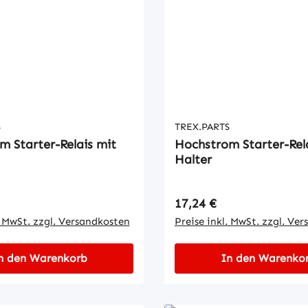
S
TREX.PARTS
m Starter-Relais mit
Hochstrom Starter-Rel
Halter
 Preis:
Regulärer Preis:
17,24 €
. MwSt. zzgl. Versandkosten
Preise inkl. MwSt. zzgl. Ve
n den Warenkorb
In den Warenko