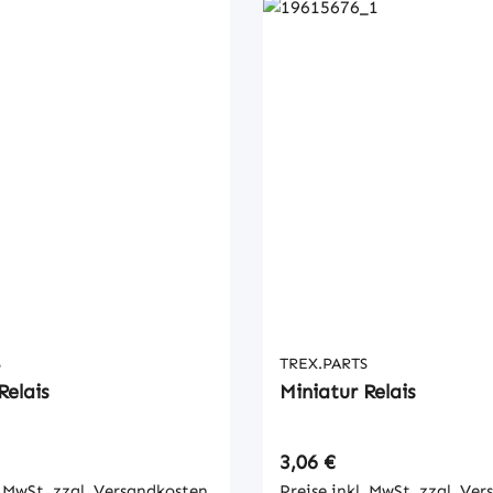
S
TREX.PARTS
Relais
Miniatur Relais
 Preis:
Regulärer Preis:
3,06 €
. MwSt. zzgl. Versandkosten
Preise inkl. MwSt. zzgl. Ve