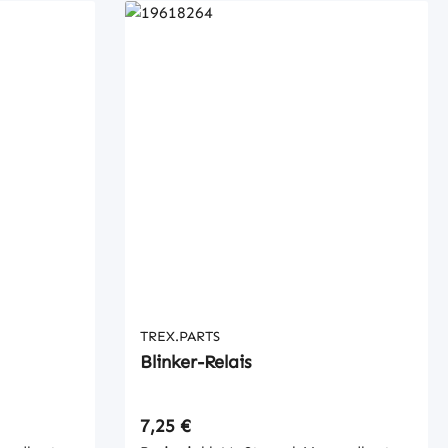
TREX.PARTS
Blinker-Relais
Regulärer Preis:
7,25 €