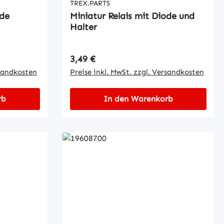
TREX.PARTS
 Diode
Miniatur Relais mit Diode und
Halter
Regulärer Preis:
3,49 €
rsandkosten
Preise inkl. MwSt. zzgl. Versandkosten
rb
In den Warenkorb