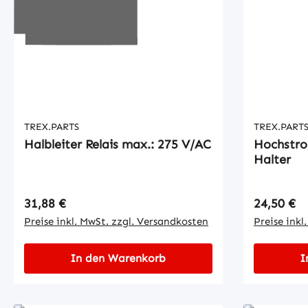
TREX.PARTS
TREX.PART
Halbleiter Relais max.: 275 V/AC
Hochstro
Halter
Regulärer Preis:
Regulärer
31,88 €
24,50 €
Preise inkl. MwSt. zzgl. Versandkosten
Preise inkl
In den Warenkorb
I