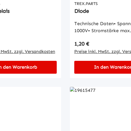
S
TREX.PARTS
elais
Diode
Technische Daten• Span
1000V• Stromstärke max
 Preis:
Regulärer Preis:
1,20 €
. MwSt. zzgl. Versandkosten
Preise inkl. MwSt. zzgl. Ve
n den Warenkorb
In den Warenko