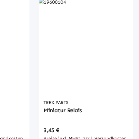
TREX.PARTS
Miniatur Relais
Regulärer Preis:
3,45 €
rsandkosten
Preise inkl. MwSt. zzgl. Versandkosten