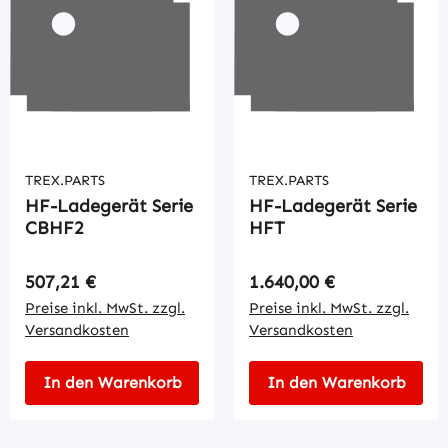
TREX.PARTS
TREX.PARTS
HF-Ladegerät Serie
HF-Ladegerät Serie
CBHF2
HFT
Regulärer Preis:
Regulärer Preis:
507,21 €
1.640,00 €
Preise inkl. MwSt. zzgl.
Preise inkl. MwSt. zzgl.
Versandkosten
Versandkosten
In den Warenkorb
In den Warenkorb