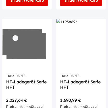
In den Warenkorb
In den Warenkorb
TREX.PARTS
TREX.PARTS
HF-Ladegerät Serie
HF-Ladegerät Serie
HFT
HFT
Regulärer Preis:
Regulärer Preis:
2.027,64 €
1.690,99 €
Preise inkl. MwSt. zzgl.
Preise inkl. MwSt. zzgl.