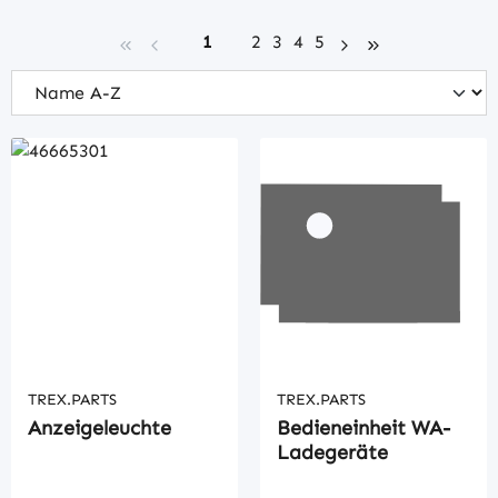
Seite
Seite
Seite
Seite
Seite
1
2
3
4
5
TREX.PARTS
TREX.PARTS
Anzeigeleuchte
Bedieneinheit WA-
Ladegeräte