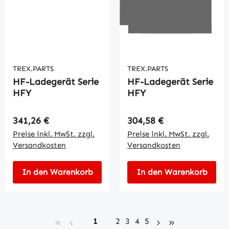
TREX.PARTS
TREX.PARTS
HF-Ladegerät Serie
HF-Ladegerät Serie
HFY
HFY
Regulärer Preis:
Regulärer Preis:
341,26 €
304,58 €
Preise inkl. MwSt. zzgl.
Preise inkl. MwSt. zzgl.
Versandkosten
Versandkosten
In den Warenkorb
In den Warenkorb
Seite
Seite
Seite
Seite
Seite
1
2
3
4
5