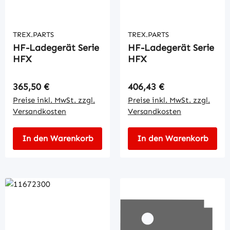
TREX.PARTS
TREX.PARTS
HF-Ladegerät Serie
HF-Ladegerät Serie
HFX
HFX
Regulärer Preis:
Regulärer Preis:
365,50 €
406,43 €
Preise inkl. MwSt. zzgl.
Preise inkl. MwSt. zzgl.
Versandkosten
Versandkosten
In den Warenkorb
In den Warenkorb