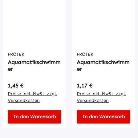
FRÖTEK
FRÖTEK
Aquamatikschwimm
Aquamatikschwimm
er
er
Regulärer Preis:
Regulärer Preis:
1,45 €
1,17 €
Preise inkl. MwSt. zzgl.
Preise inkl. MwSt. zzgl.
Versandkosten
Versandkosten
In den Warenkorb
In den Warenkorb