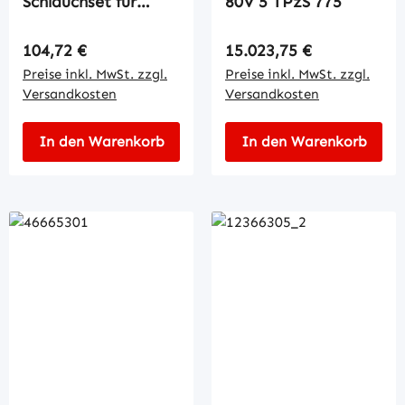
Schlauchset für
80V 5 TPzS 775
Aquatrolley
Regulärer Preis:
Regulärer Preis:
104,72 €
15.023,75 €
Preise inkl. MwSt. zzgl.
Preise inkl. MwSt. zzgl.
Versandkosten
Versandkosten
In den Warenkorb
In den Warenkorb