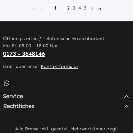
Seite
Seite
Seite
Seite
Seite
1
2
3
4
5
Öffnungszeiten / Telefonische Erreichbarkeit
Mo-Fr, 08:00 - 18:00 Uhr
0173 - 3648146
Oder über unser
Kontaktformular
.
Schreib uns auf WhatsApp – öffnet in neuem Tab (externe
Service
Rechtliches
Alle Preise inkl. gesetzl. Mehrwertsteuer zzgl.