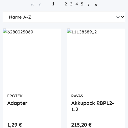
Seite
Seite
Seite
Seite
Seite
1
2
3
4
5
FRÖTEK
RAVAS
Adapter
Akkupack RBP12-
1.2
Regulärer Preis:
Regulärer Preis:
1,29 €
215,20 €