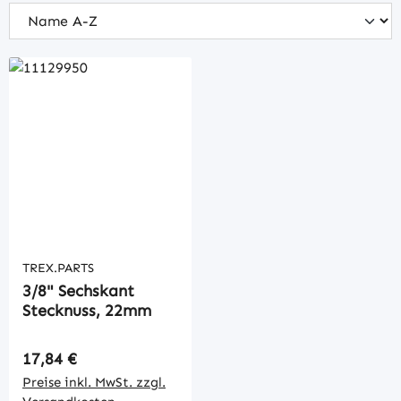
TREX.PARTS
3/8" Sechskant
Stecknuss, 22mm
Regulärer Preis:
17,84 €
Preise inkl. MwSt. zzgl.