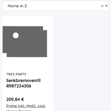
TREX.PARTS
Senkbremsventil
R987234306
Regulärer Preis:
209,84 €
Preise inkl. MwSt. zzgl.