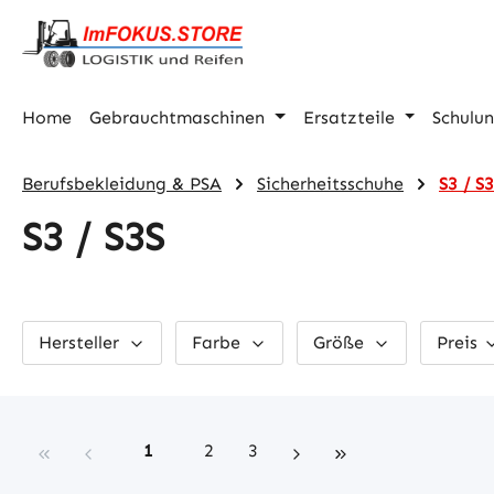
m Hauptinhalt springen
Zur Suche springen
Zur Hauptnavigation springen
Home
Gebrauchtmaschinen
Ersatzteile
Schulu
Berufsbekleidung & PSA
Sicherheitsschuhe
S3 / S
S3 / S3S
Hersteller
Farbe
Größe
Preis
Seite
Seite
Seite
1
2
3