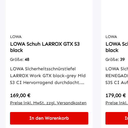
Sohle Hoc
Nubuklede
X Innenfu
geeignet 
LOWA
LOWA
LOWA Schuh LARROX GTX S3
LOWA Sch
black
black
Größe:
48
Größe:
39
LOWA Sicherheitsschnürstiefel
LOWA Siche
LARROX Work GTX black-grey Mid
RENEGADE
S3 CI Hervorragend durchdacht.
S3S CI Auf
Der LARROX Work GTX black-grey
Sicherhei
Regulärer Preis:
Regulärer
169,00 €
179,00 €
Mid S3 CI bietet eine Liste an
GTX black 
Sicherheitsfeatures, die ihn perfekt
Preise inkl. MwSt. zzgl. Versandkosten
nötige Sic
Preise inkl
für einen Einsatz im Outdoor-
an denen e
Bereich machen, zum Beispiel im
Der Stiefe
In den Warenkorb
I
Garten- und Landschaftsbau. Denn
und metall