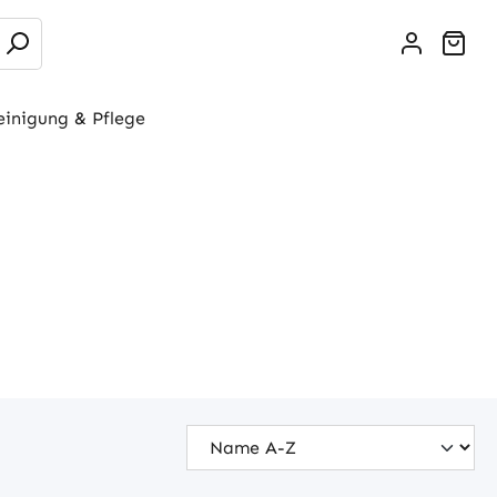
War
einigung & Pflege