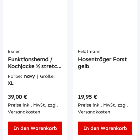
Exner
Feldtmann
Funktionshemd /
Hosenträger Forst
Kochjacke ½ stretch
gelb
slimfit unisex
Farbe:
navy
|
Größe:
XL
Regulärer Preis:
Regulärer Preis:
39,00 €
19,95 €
Preise inkl. MwSt. zzgl.
Preise inkl. MwSt. zzgl.
Versandkosten
Versandkosten
In den Warenkorb
In den Warenkorb