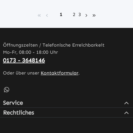
Seite
Seite
Seite
1
2
3
Öffnungszeiten / Telefonische Erreichbarkeit
Mo-Fr, 08:00 - 18:00 Uhr
0173 - 3648146
Oder über unser
Kontaktformular
.
Schreib uns auf WhatsApp – öffnet in neuem Tab (externe
Service
Rechtliches