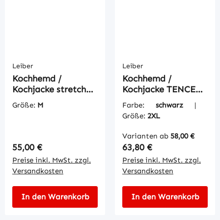
Leiber
Leiber
Kochhemd /
Kochhemd /
Kochjacke stretch
Kochjacke TENCEL
1/2 UNISEX denim
1/1 Herren
Größe:
M
Farbe:
schwarz
|
Größe:
2XL
Varianten ab
58,00 €
Regulärer Preis:
Regulärer Preis:
55,00 €
63,80 €
Preise inkl. MwSt. zzgl.
Preise inkl. MwSt. zzgl.
Versandkosten
Versandkosten
In den Warenkorb
In den Warenkorb