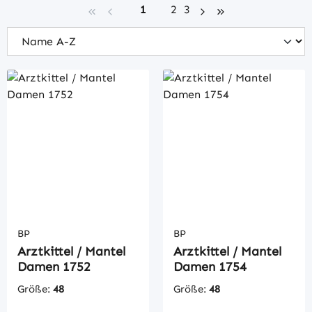
Seite
Seite
Seite
1
2
3
BP
BP
Arztkittel / Mantel
Arztkittel / Mantel
Damen 1752
Damen 1754
Größe:
48
Größe:
48