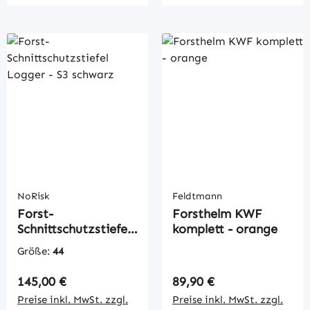
NoRisk
Feldtmann
Forst-
Forsthelm KWF
Schnittschutzstiefel
komplett - orange
Logger - S3 schwarz
Größe:
44
Regulärer Preis:
Regulärer Preis:
145,00 €
89,90 €
Preise inkl. MwSt. zzgl.
Preise inkl. MwSt. zzgl.