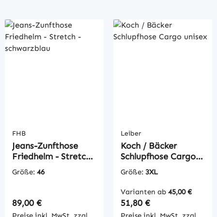
FHB
Leiber
Jeans-Zunfthose
Koch / Bäcker
Friedhelm - Stretch -
Schlupfhose Cargo
schwarzblau
unisex
Größe:
46
Größe:
3XL
Varianten ab
45,00 €
Regulärer Preis:
Regulärer Preis:
89,00 €
51,80 €
Preise inkl. MwSt. zzgl.
Preise inkl. MwSt. zzgl.