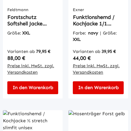
Feldtmann
Exner
Forstschutz
Funktionshemd /
Softshell Jacke
Kochjacke 1/1
stretch Esche rot
stretch slimfit
Größe:
XXL
Farbe:
navy
|
Größe:
unisex
XXL
Varianten ab
79,95 €
Varianten ab
39,95 €
Regulärer Preis:
Regulärer Preis:
88,00 €
44,00 €
Preise inkl. MwSt. zzgl.
Preise inkl. MwSt. zzgl.
Versandkosten
Versandkosten
In den Warenkorb
In den Warenkorb