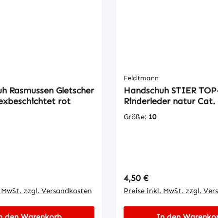
Passform, Flexibilität un
Tragekomfort dünne und
leichte Beschichtung, de
Beständigkeit gegen mec
Beanspruchungsehr gutes
Tastempfinden sicherer G
bei glatten Gegenstände
Feldtmann
h Rasmussen Gletscher
Beständigkeit gegen Öle
Handschuh STIER TOP
texbeschichtet rot
Rinderleder natur Cat.
*Preis pro
Paar Mindestabnahmeme
Größe:
10
Paar / Größe = 1 VE
 Preis:
Regulärer Preis:
4,50 €
. MwSt. zzgl. Versandkosten
Preise inkl. MwSt. zzgl. Ve
n den Warenkorb
In den Warenko