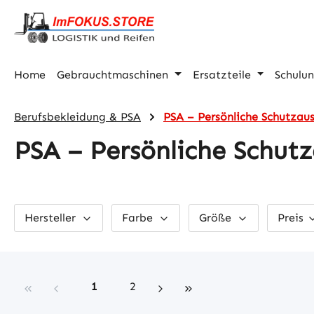
m Hauptinhalt springen
Zur Suche springen
Zur Hauptnavigation springen
Home
Gebrauchtmaschinen
Ersatzteile
Schulu
Berufsbekleidung & PSA
PSA – Persönliche Schutzau
PSA – Persönliche Schut
Hersteller
Farbe
Größe
Preis
Seite
Seite
1
2