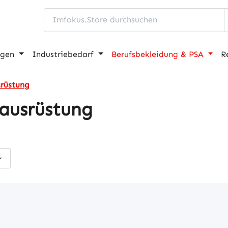
ngen
Industriebedarf
Berufsbekleidung & PSA
R
srüstung
zausrüstung