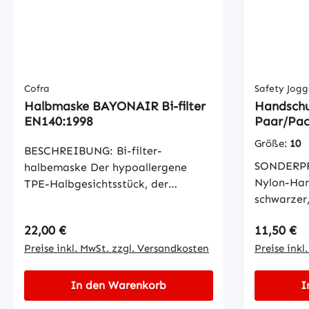
Montageha
Cat. II Grö
11 Handfl
Synthetis
Material: 
Ungefütter
Cofra
Safety Jogg
Halbmaske BAYONAIR Bi-filter
Textil Lä
Handschu
EN140:1998
Paar/Pac
Größe:
10
BESCHREIBUNG: Bi-filter-
SONDERPREIS! Nahtlos 
halbemaske Der hypoallergene
Nylon-Han
TPE-Halbgesichtsstück, der
schwarzer
gemeinsam mit der PP-
Beschichtu
Außenschale eingespritzt ist,
Regulärer Preis:
Regulärer
22,00 €
11,50 €
Atmungsak
garantiert hervorragende
Preise inkl. MwSt. zzgl. Versandkosten
Fingerober
Preise inkl
Weichheit im Nasenbereich,
Passform, se
bemerkenswerten Komfort und
Handschuh
gleichzeitig eine robuste Struktur;
In den Warenkorb
I
Hand an, 
Die Form passt sich jedem