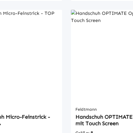
net für alle
Handinnenfläche sicherer Sitz durch
gekennzeichnetEN 149 F
beiten, in Lager und
Klettverschluss am Hand
*Preis pro Maske
für alle Handwerker. Bei
Knöchelschutz aus flexib
Mindestabnahmemenge 1
edarf erstellen wir
Polycholopren PREMIUM-
1 VE
individuelles Angebot.
QUALITÄT Gr. 9 + 10 ab Lager
Ravensburg (ehem. Joine
Feldtmann
 Micro-Feinstrick -
Handschuh OPTIMATE 
ß
mit Touch Screen
Größe:
8