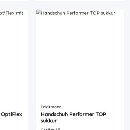
FFP2
Mindestabnahmemenge 10 Paar =
gelenk
1 VE
lem
0 Paar =
r)
Feldtmann
OptiFlex
Handschuh Performer TOP
sukkur
Größe:
10