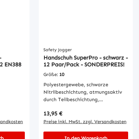
d
 damit
nnoch gute
hanische
riff auch
n gute
Safety Jogger
 und Fette
-
Handschuh SuperPro - schwarz -
 2 EN388
12 Paar/Pack - SONDERPREIS!
nge 10
Größe:
10
Polyestergewebe, schwarze
Nitrilbeschichtung, atmungsaktiv
durch Teilbeschichtung,
ölbeständig, rutschfest, robust,
Regulärer Preis:
13,95 €
EN388 (2121) Farbe: schwarz Bei
rsandkosten
Größerem Bedarf erstellen wir
Preise inkl. MwSt. zzgl. Versandkosten
Ihnen ein individuelles Angebot.
rb
In den Warenkorb