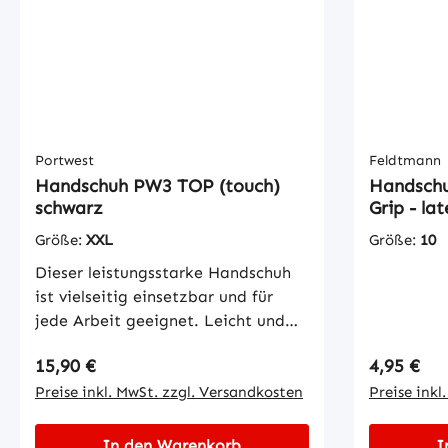
MATERIAL FUTTER 15 gg, Nylon,
Spandex FINGERSPITZENGEFÜHL
5 GRIFF DESIGN Schaum-
Griffmuster STULPENMODELL
Strickbündchen FARBE: Schwarz /
Gelb *Preis pro
Paar Mindestabnahmemenge 10
Portwest
Feldtmann
Paar / Größe = 1 VE
Handschuh PW3 TOP (touch)
Handschu
schwarz
Grip - la
Größe:
XXL
Größe:
10
Dieser leistungsstarke Handschuh
ist vielseitig einsetzbar und für
jede Arbeit geeignet. Leicht und
komfortabel ohne
Regulärer Preis:
Regulärer
15,90 €
4,95 €
Leistungseinbußen. Das PW3-
Reflexionsband verbessert die
Preise inkl. MwSt. zzgl. Versandkosten
Preise inkl
Sichtbarkeit des Trägers bei
schlechten Lichtverhältnissen. Mit
In den Warenkorb
I