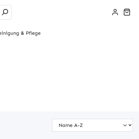
War
einigung & Pflege