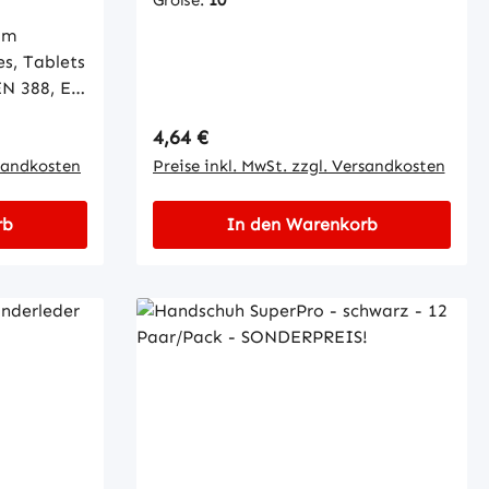
um
s, Tablets
 (Nylon),
Regulärer Preis:
4,64 €
chtung:
basiertem
rsandkosten
Preise inkl. MwSt. zzgl. Versandkosten
os / 15
rb
In den Warenkorb
 100 ,
ch
el 1
07 Touch
ienen von
d
i
hrung für
che