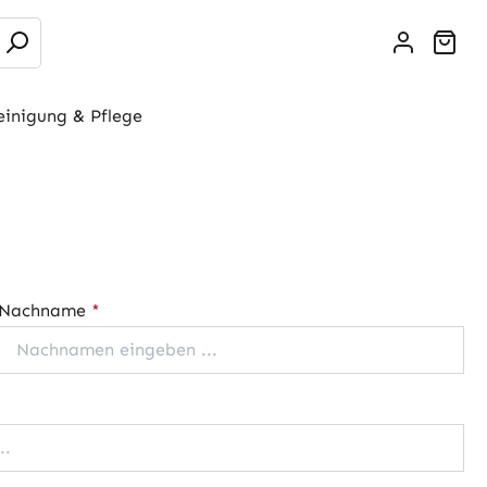
War
einigung & Pflege
Nachname
*