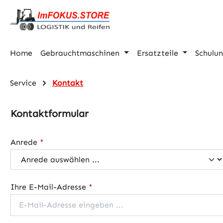
m Hauptinhalt springen
Zur Suche springen
Zur Hauptnavigation springen
Home
Gebrauchtmaschinen
Ersatzteile
Schulu
Service
Kontakt
Kontaktformular
Anrede
*
Ihre E-Mail-Adresse
*