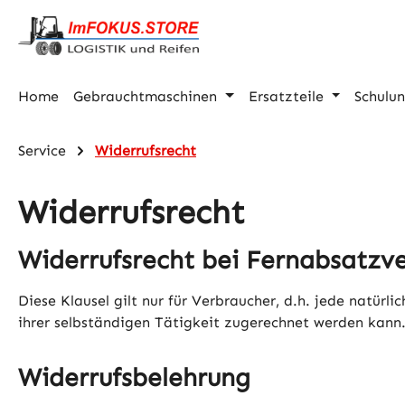
m Hauptinhalt springen
Zur Suche springen
Zur Hauptnavigation springen
Home
Gebrauchtmaschinen
Ersatzteile
Schulu
Service
Widerrufsrecht
Widerrufsrecht
Widerrufsrecht bei Fernabsatzv
Diese Klausel gilt nur für Verbraucher, d.h. jede natür
ihrer selbständigen Tätigkeit zugerechnet werden kann
Widerrufsbelehrung