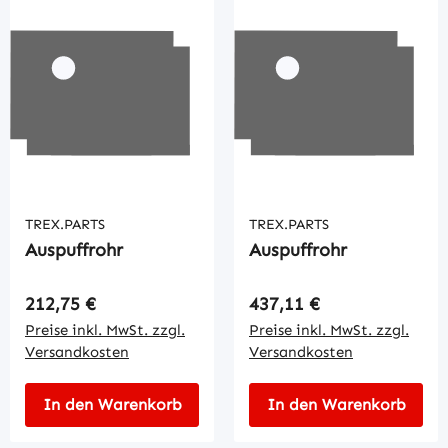
TREX.PARTS
TREX.PARTS
Auspuffrohr
Auspuffrohr
Regulärer Preis:
Regulärer Preis:
212,75 €
437,11 €
Preise inkl. MwSt. zzgl.
Preise inkl. MwSt. zzgl.
Versandkosten
Versandkosten
In den Warenkorb
In den Warenkorb