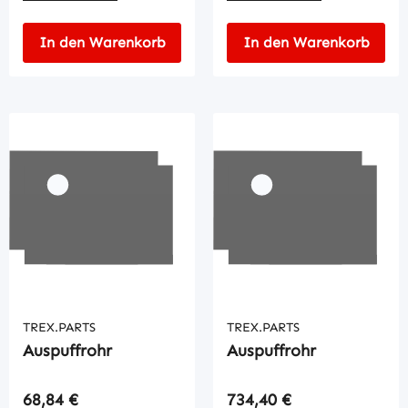
In den Warenkorb
In den Warenkorb
TREX.PARTS
TREX.PARTS
Auspuffrohr
Auspuffrohr
Regulärer Preis:
Regulärer Preis:
68,84 €
734,40 €