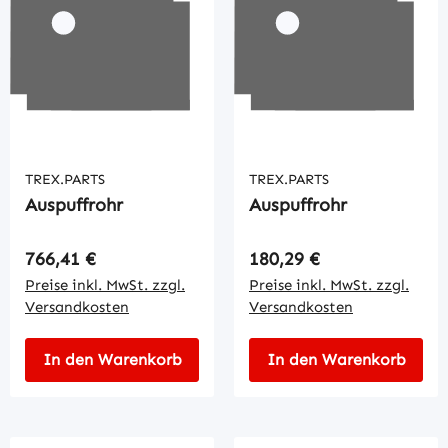
TREX.PARTS
TREX.PARTS
Auspuffrohr
Auspuffrohr
Regulärer Preis:
Regulärer Preis:
766,41 €
180,29 €
Preise inkl. MwSt. zzgl.
Preise inkl. MwSt. zzgl.
Versandkosten
Versandkosten
In den Warenkorb
In den Warenkorb