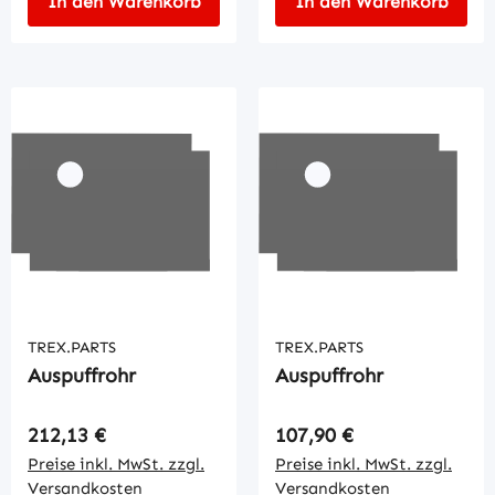
In den Warenkorb
In den Warenkorb
TREX.PARTS
TREX.PARTS
Auspuffrohr
Auspuffrohr
Regulärer Preis:
Regulärer Preis:
212,13 €
107,90 €
Preise inkl. MwSt. zzgl.
Preise inkl. MwSt. zzgl.
Versandkosten
Versandkosten