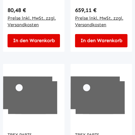
Regulärer Preis:
Regulärer Preis:
80,48 €
659,11 €
Preise inkl. MwSt. zzgl.
Preise inkl. MwSt. zzgl.
Versandkosten
Versandkosten
In den Warenkorb
In den Warenkorb
TREX.PARTS
TREX.PARTS