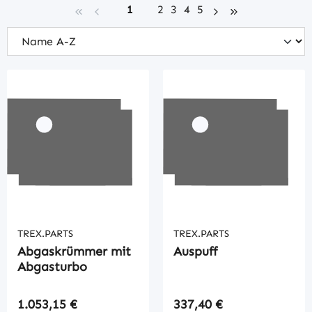
Seite
Seite
Seite
Seite
Seite
1
2
3
4
5
TREX.PARTS
TREX.PARTS
Abgaskrümmer mit
Auspuff
Abgasturbo
Regulärer Preis:
Regulärer Preis:
1.053,15 €
337,40 €