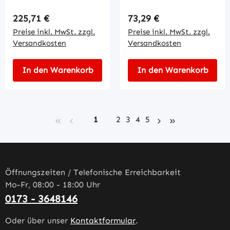
Regulärer Preis:
Regulärer Preis:
225,71 €
73,29 €
Preise inkl. MwSt. zzgl.
Preise inkl. MwSt. zzgl.
Versandkosten
Versandkosten
In den Warenkorb
In den Warenkorb
Seite
Seite
Seite
Seite
Seite
1
2
3
4
5
Öffnungszeiten / Telefonische Erreichbarkeit
Mo-Fr, 08:00 - 18:00 Uhr
0173 - 3648146
Oder über unser
Kontaktformular
.