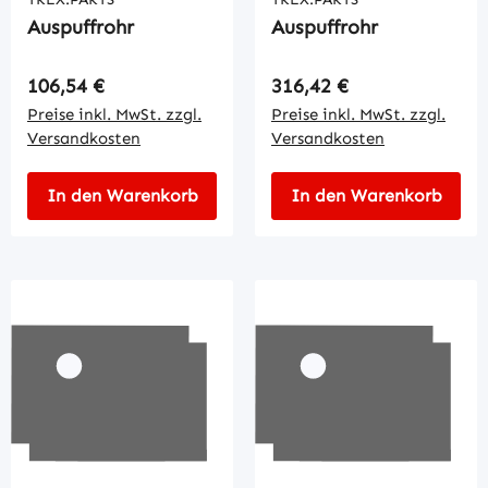
Auspuffrohr
Auspuffrohr
Regulärer Preis:
Regulärer Preis:
106,54 €
316,42 €
Preise inkl. MwSt. zzgl.
Preise inkl. MwSt. zzgl.
Versandkosten
Versandkosten
In den Warenkorb
In den Warenkorb