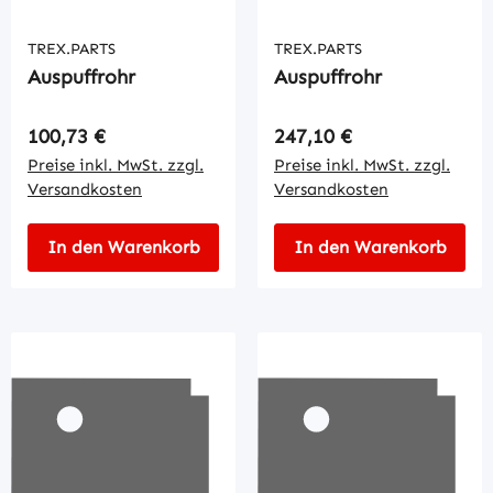
TREX.PARTS
TREX.PARTS
Auspuffrohr
Auspuffrohr
Regulärer Preis:
Regulärer Preis:
100,73 €
247,10 €
Preise inkl. MwSt. zzgl.
Preise inkl. MwSt. zzgl.
Versandkosten
Versandkosten
In den Warenkorb
In den Warenkorb