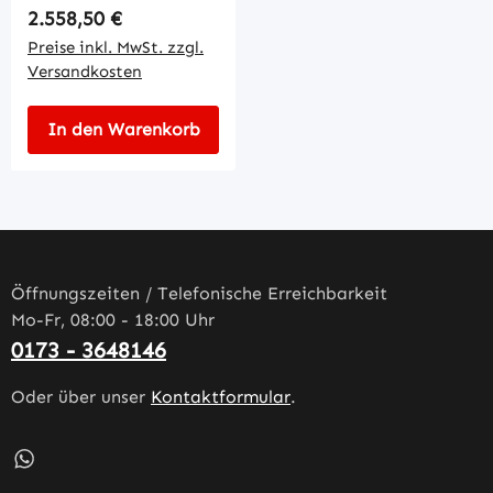
Regulärer Preis:
2.558,50 €
Preise inkl. MwSt. zzgl.
Versandkosten
In den Warenkorb
Öffnungszeiten / Telefonische Erreichbarkeit
Mo-Fr, 08:00 - 18:00 Uhr
0173 - 3648146
Oder über unser
Kontaktformular
.
Schreib uns auf WhatsApp – öffnet in neuem Tab (externe