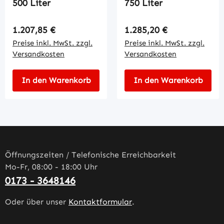
500 Liter
750 Liter
Regulärer Preis:
Regulärer Preis:
1.207,85 €
1.285,20 €
Preise inkl. MwSt. zzgl.
Preise inkl. MwSt. zzgl.
Versandkosten
Versandkosten
In den Warenkorb
In den Warenkorb
Öffnungszeiten / Telefonische Erreichbarkeit
Mo-Fr, 08:00 - 18:00 Uhr
0173 - 3648146
Oder über unser
Kontaktformular
.