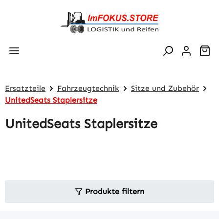
Zum Hauptinhalt springen
Wa
Ersatzteile
Fahrzeugtechnik
Sitze und Zubehör
UnitedSeats Staplersitze
UnitedSeats Staplersitze
Produkte filtern