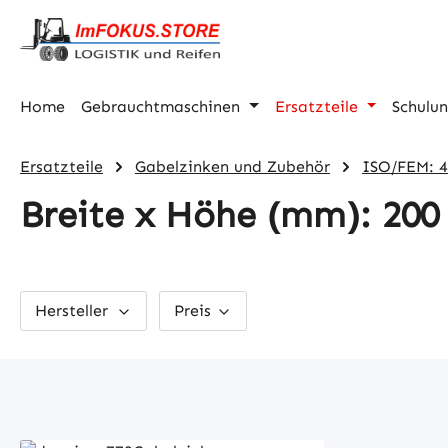
m Hauptinhalt springen
Zur Suche springen
Zur Hauptnavigation springen
Home
Gebrauchtmaschinen
Ersatzteile
Schulu
Ersatzteile
Gabelzinken und Zubehör
ISO/FEM: 
Breite x Höhe (mm): 200 
Hersteller
Preis