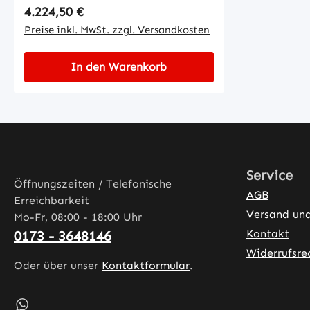
Regulärer Preis:
4.224,50 €
Preise inkl. MwSt. zzgl. Versandkosten
In den Warenkorb
Service
Öffnungszeiten / Telefonische
AGB
Erreichbarkeit
Versand un
Mo-Fr, 08:00 - 18:00 Uhr
Kontakt
0173 - 3648146
Widerrufsre
Oder über unser
Kontaktformular
.
Schreib uns auf WhatsApp – öffnet in neuem Tab (exter