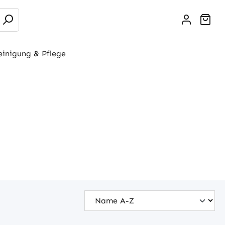
War
einigung & Pflege