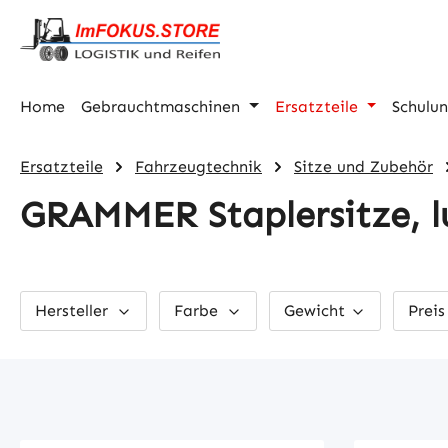
m Hauptinhalt springen
Zur Suche springen
Zur Hauptnavigation springen
Home
Gebrauchtmaschinen
Ersatzteile
Schulu
Ersatzteile
Fahrzeugtechnik
Sitze und Zubehör
GRAMMER Staplersitze, l
Hersteller
Farbe
Gewicht
Prei