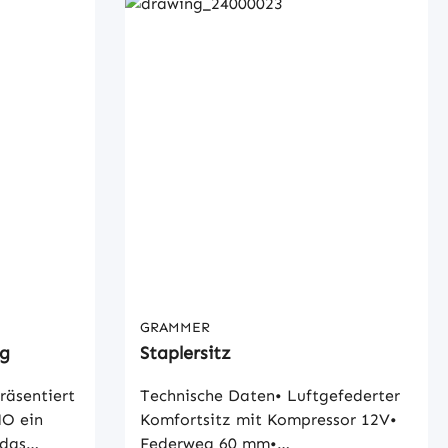
GRAMMER
ng
Staplersitz
äsentiert
Technische Daten• Luftgefederter
MO ein
Komfortsitz mit Kompressor 12V•
 das
Federweg 60 mm•