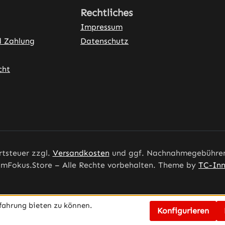
mm• erfüllt FEM 4.002 in
Rechtliches
Verbindung mit einem
Impressum
Rückhaltesystem für Stapl
d Zahlung
Datenschutz
ISO 6683 für Erdbaumasc
cht
ner Link)
rtsteuer zzgl.
Versandkosten
und ggf. Nachnahmegebühren,
mFokus.Store – Alle Rechte vorbehalten. Theme by
TC-Inn
fahrung bieten zu können.
Konfigurieren