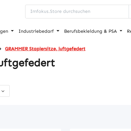
ngen
Industriebedarf
Berufsbekleidung & PSA
R
GRAMMER Staplersitze, luftgefedert
uftgefedert
s