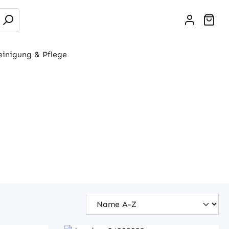
War
einigung & Pflege