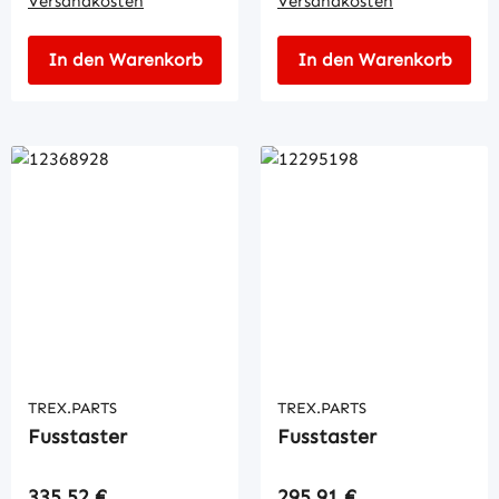
Versandkosten
Versandkosten
In den Warenkorb
In den Warenkorb
TREX.PARTS
TREX.PARTS
Fusstaster
Fusstaster
Regulärer Preis:
Regulärer Preis:
335,52 €
295,91 €