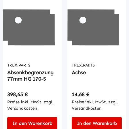
TREX.PARTS
TREX.PARTS
Absenkbegrenzung
Achse
77mm HG 170-S
Regulärer Preis:
Regulärer Preis:
398,65 €
14,68 €
Preise inkl. MwSt. zzgl.
Preise inkl. MwSt. zzgl.
Versandkosten
Versandkosten
In den Warenkorb
In den Warenkorb