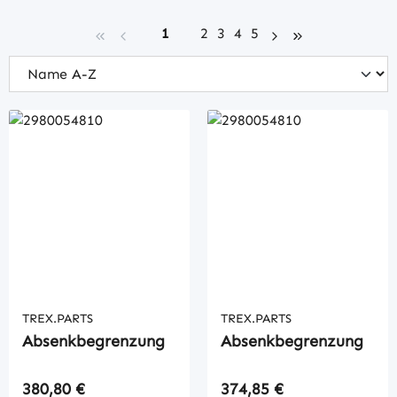
Seite
Seite
Seite
Seite
Seite
1
2
3
4
5
TREX.PARTS
TREX.PARTS
Absenkbegrenzung
Absenkbegrenzung
Regulärer Preis:
Regulärer Preis:
380,80 €
374,85 €