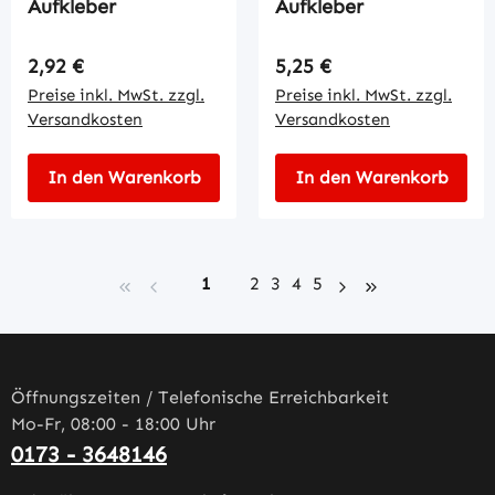
Aufkleber
Aufkleber
Regulärer Preis:
Regulärer Preis:
2,92 €
5,25 €
Preise inkl. MwSt. zzgl.
Preise inkl. MwSt. zzgl.
Versandkosten
Versandkosten
In den Warenkorb
In den Warenkorb
Seite
Seite
Seite
Seite
Seite
1
2
3
4
5
Öffnungszeiten / Telefonische Erreichbarkeit
Mo-Fr, 08:00 - 18:00 Uhr
0173 - 3648146