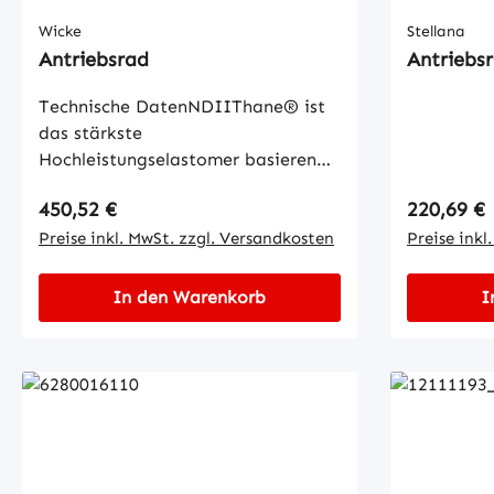
Wicke
Stellana
Antriebsrad
Antriebs
Technische DatenNDIIThane® ist
das stärkste
Hochleistungselastomer basierend
auf dem Rohstoff NDI
Regulärer Preis:
Regulärer
450,52 €
220,69 €
(Naphthylen-1,5-diisocyanat).
Radbeläge aus NDIIThane® sind
Preise inkl. MwSt. zzgl. Versandkosten
Preise inkl
dynamisch hoch belastbar und
abriebfest. Hieraus resultieren
In den Warenkorb
I
lange Einsatzzeiten und geringe
Wartungskosten.