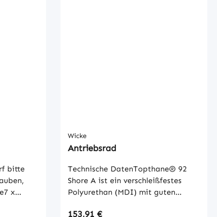
Wicke
Antriebsrad
f bitte
Technische DatenTopthane® 92
rauben,
Shore A ist ein verschleißfestes
e7 x
Polyurethan (MDI) mit guten
Festigkeits- und Abriebswerten.
Regulärer Preis:
153,91 €
atenFür
Günstige Kombinationen von