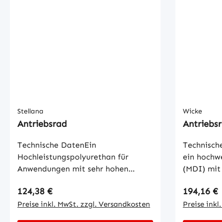
Stellana
Wicke
Antriebsrad
Antriebs
Technische DatenEin
Technisch
Hochleistungspolyurethan für
ein hochwe
Anwendungen mit sehr hohen
(MDI) mit
Anforderungen an die Leistung in
Eigenscha
Regulärer Preis:
Regulärer
124,38 €
194,16 €
Bezug auf Geschwindigkeit und
ausgezeic
Belastung. Die Eigenschaften von
Preise inkl. MwSt. zzgl. Versandkosten
Günstige 
Preise inkl
Powerthane Plus ermöglichen eine
chemische