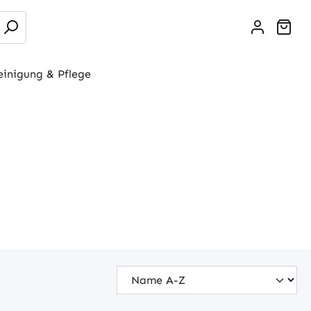
War
einigung & Pflege