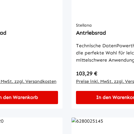
Stellana
rad
Antriebsrad
Technische DatenPowerth
die perfekte Wahl für leic
mittelschwere Anwendung
es bietet sowohl Grip un
 Preis:
Regulärer Preis:
103,29 €
ohne Kompromisse bei
. MwSt. zzgl. Versandkosten
dynamischen Eigenschaft
Preise inkl. MwSt. zzgl. Ve
Typische Verwendungszw
Lärmempfindliche Umge
n den Warenkorb
In den Warenko
Ruhigere Fahrt, Gute Tra
im Vergleich z.b. zu Gum