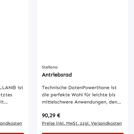
.
Stellana
Antriebsrad
LLAN® ist
Technische DatenPowerthane ist
etztes
die perfekte Wahl für leichte bis
it
mittelschwere Anwendungen, denn
schen
es bietet sowohl Grip und Komfort
Regulärer Preis:
90,29 €
ören hohe
ohne Kompromisse bei
, hoher
rsandkosten
dynamischen Eigenschaften.
Preise inkl. MwSt. zzgl. Versandkosten
derstand,
Typische Verwendungszwecke sind: