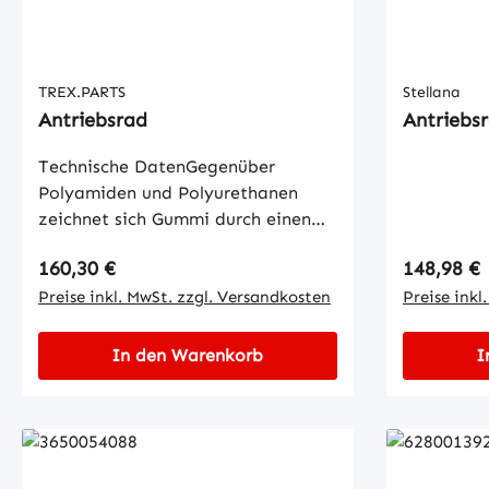
TREX.PARTS
Stellana
Antriebsrad
Antriebs
Technische DatenGegenüber
Polyamiden und Polyurethanen
zeichnet sich Gummi durch einen
höheren Rollwiderstand aus und ist
Regulärer Preis:
Regulärer
160,30 €
148,98 €
besonders bodenschonend.
Aufgrund unterschiedlicher
Preise inkl. MwSt. zzgl. Versandkosten
Preise inkl
Qualitäten und
Radkörpermaterialien lassen sich
In den Warenkorb
I
Gummi-Räder für vielfältige
Einsätze im innerbetrieblichen
Transport verwenden.