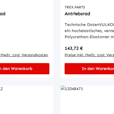
TREX.PARTS
rad
Antriebsrad
Technische DatenVULKO
ein hochelastisches, vern
Polyurethan-Elastomer m
hervorragenden mechani
 Preis:
Regulärer Preis:
143,72 €
Eigenschaften. Dazu geh
. MwSt. zzgl. Versandkosten
dynamische Belastbarkeit
Preise inkl. MwSt. zzgl. Ve
Abrieb- und Weiterreißwi
das höchste Elastizitätsm
n den Warenkorb
In den Warenko
Elastomere, hoher mecha
Verschleißwiderstand so
Stoßelastizität und niedr
Druckverformungsrest. A
dessen wird VULKOLLA
vorzugsweise für Antrieb
Lasträder in Flurförderze