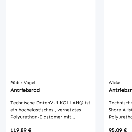
Räder-Vogel
Wicke
Antriebsrad
Antriebs
Technische DatenVULKOLLAN® ist
Technisch
ein hochelastisches , vernetztes
Shore A is
Polyurethan-Elastomer mit
Polyureth
hervorragenden mechanischen
Festigkeit
Regulärer Preis:
Regulärer
119,89 €
95,09 €
Eigenschaften. Dazu gehören hohe
Günstige 