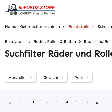
m Hauptinhalt springen
Zur Suche springen
Zur Hauptnavigation springen
Home
Gebrauchtmaschinen
Ersatzteile
Schulu
Ersatzteile
Räder, Rollen & Reifen
Räder und Rol
Suchfilter Räder und Roll
Hersteller
Gewicht
Preis
Seite
Seite
Seite
Seite
Seite
1
2
3
4
5