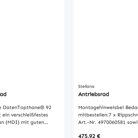
Stellana
rad
Antriebsrad
e DatenTopthane® 92
Montagehinweisbei Bedar
t ein verschleißfestes
mitbestellen:7 x Rippsch
an (MDI) mit guten
Art.-Nr. 4970060581 sowi
s- und Abriebswerten.
Federringe, Art.-Nr.
 Preis:
Regulärer Preis:
475,92 €
Kombinationen von
2620049363Technische D