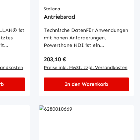
Stellana
Antriebsrad
LLAN® ist
Technische DatenFür Anwendungen
etztes
mit hohen Anforderungen.
it
Powerthane NDI ist ein
schen
Polyurethanmaterial mit
Regulärer Preis:
203,10 €
ören hohe
hervorragenden Eigenschaften. Die
, hoher
rsandkosten
Eigenschaften von Powerthane NDI
Preise inkl. MwSt. zzgl. Versandkosten
derstand,
wurden für hohe Belastungen und
odul aller
Geschwindigkeiten entwickelt und
rb
In den Warenkorb
nischer
sorgen für eine ausgezeichnete
wie hohe
Haltbarkeit bei schwierigen
iger
Anwendungen.
ufgrund
N®
s- und
ugen, in