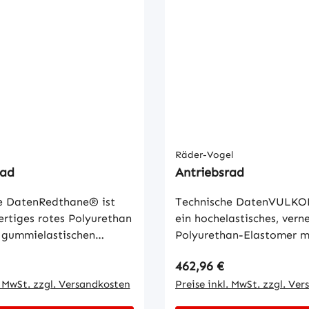
der Fördertechnik und im
Maschinenbau eingesetzt
Räder-Vogel
rad
Antriebsrad
e DatenRedthane® ist
Technische DatenVULKO
rtiges rotes Polyurethan
ein hochelastisches, vern
 gummielastischen
Polyurethan-Elastomer m
ften und
hervorragenden mechani
 Preis:
Regulärer Preis:
462,96 €
hneten Traktionswerten.
Eigenschaften. Dazu geh
Kombinationen von
. MwSt. zzgl. Versandkosten
dynamische Belastbarkeit
Preise inkl. MwSt. zzgl. Ve
n und physikalischen
Abrieb- und Weiterreißwi