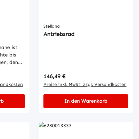
Stellana
Antriebsrad
ane ist
hte bis
en, denn
d Komfort
Regulärer Preis:
146,49 €
en.
rsandkosten
Preise inkl. MwSt. zzgl. Versandkosten
ecke sind:
bung,
rb
In den Warenkorb
gfähigkeit
mi