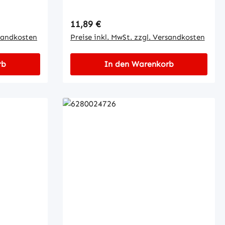
Regulärer Preis:
11,89 €
rsandkosten
Preise inkl. MwSt. zzgl. Versandkosten
rb
In den Warenkorb