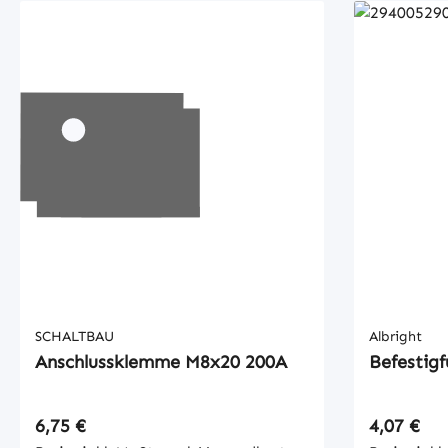
SCHALTBAU
Albright
Anschlussklemme M8x20 200A
Befestigf
Regulärer Preis:
Regulärer
6,75 €
4,07 €