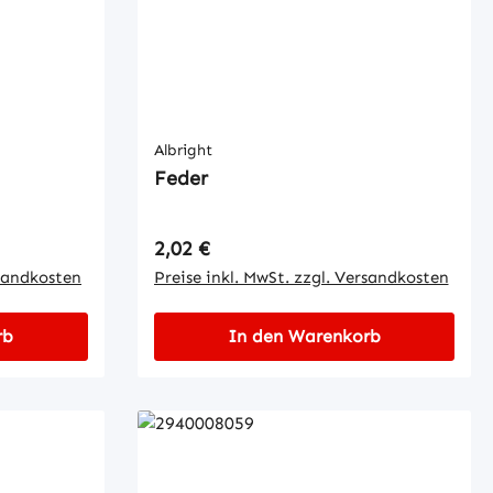
Albright
Feder
Regulärer Preis:
2,02 €
rsandkosten
Preise inkl. MwSt. zzgl. Versandkosten
rb
In den Warenkorb