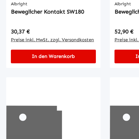
Albright
Albright
Beweglicher Kontakt SW180
Beweglic
Regulärer Preis:
Regulärer
30,37 €
52,90 €
Preise inkl. MwSt. zzgl. Versandkosten
Preise inkl
In den Warenkorb
I