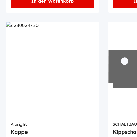
In den Warenkorb
I
Albright
SCHALTBAU
Kappe
Kippschal