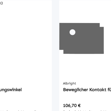
Albright
ungswinkel
Beweglicher Kontakt f
 Preis:
Regulärer Preis:
106,70 €