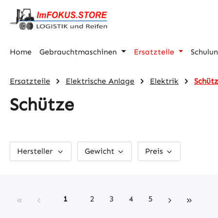
m Hauptinhalt springen
Zur Suche springen
Zur Hauptnavigation springen
Home
Gebrauchtmaschinen
Ersatzteile
Schulu
Ersatzteile
Elektrische Anlage
Elektrik
Schüt
Schütze
Hersteller
Gewicht
Preis
Seite
Seite
Seite
Seite
Seite
1
2
3
4
5