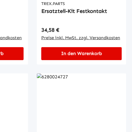
TREX.PARTS
Ersatzteil-Kit Festkontakt
Regulärer Preis:
34,58 €
rsandkosten
Preise inkl. MwSt. zzgl. Versandkosten
rb
In den Warenkorb