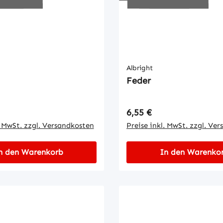
Albright
Feder
 Preis:
Regulärer Preis:
6,55 €
. MwSt. zzgl. Versandkosten
Preise inkl. MwSt. zzgl. Ve
n den Warenkorb
In den Warenko