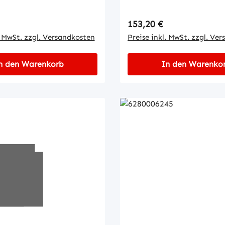
 Preis:
Regulärer Preis:
153,20 €
. MwSt. zzgl. Versandkosten
Preise inkl. MwSt. zzgl. Ve
n den Warenkorb
In den Warenko