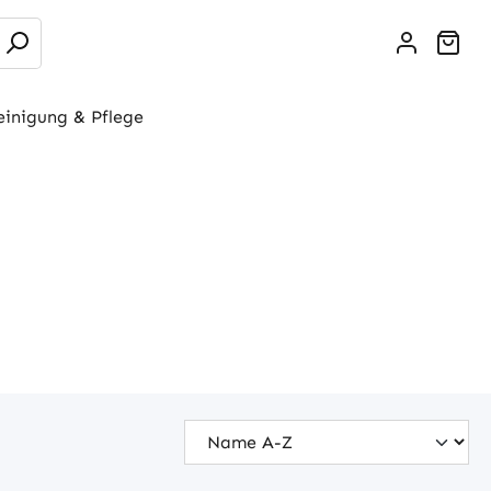
War
einigung & Pflege