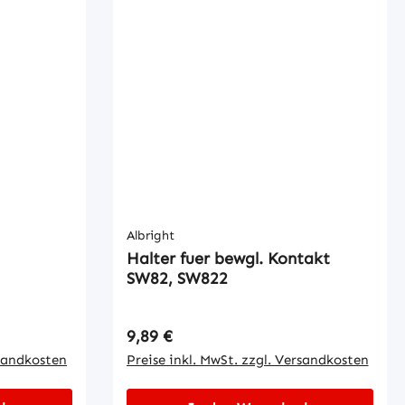
Albright
Halter fuer bewgl. Kontakt
SW82, SW822
Regulärer Preis:
9,89 €
rsandkosten
Preise inkl. MwSt. zzgl. Versandkosten