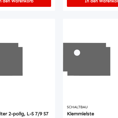
n den Warenkorb
In den Warenko
SCHALTBAU
ter 2-polig, L-S 7/9 S7
Klemmleiste