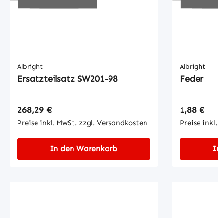
Albright
Albright
Ersatzteilsatz SW201-98
Feder
Regulärer Preis:
Regulärer
268,29 €
1,88 €
Preise inkl. MwSt. zzgl. Versandkosten
Preise inkl
In den Warenkorb
I