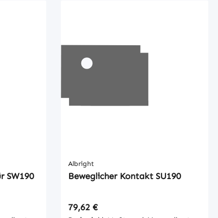
Albright
ür SW190
Beweglicher Kontakt SU190
Regulärer Preis:
79,62 €