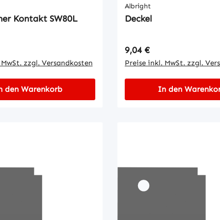
Albright
her Kontakt SW80L
Deckel
 Preis:
Regulärer Preis:
9,04 €
. MwSt. zzgl. Versandkosten
Preise inkl. MwSt. zzgl. Ve
n den Warenkorb
In den Warenko