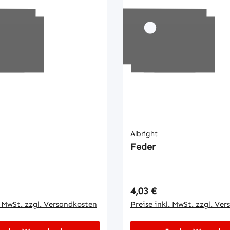
Albright
Feder
 Preis:
Regulärer Preis:
4,03 €
. MwSt. zzgl. Versandkosten
Preise inkl. MwSt. zzgl. Ve