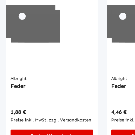
Albright
Albright
Feder
Feder
Regulärer Preis:
Regulärer
1,88 €
4,46 €
Preise inkl. MwSt. zzgl. Versandkosten
Preise inkl