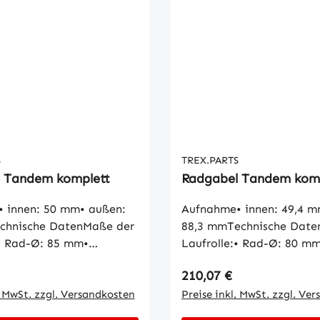
S
TREX.PARTS
 Tandem komplett
Radgabel Tandem kom
 innen: 50 mm• außen:
Aufnahme• innen: 49,4 m
chnische DatenMaße der
88,3 mmTechnische Date
:• Rad-Ø: 85 mm•
Laufrolle:• Rad-Ø: 80 m
: 60 mm• Naben-Ø: 20
Radbreite: 60 mm• Nabe
 Preis:
Regulärer Preis:
210,07 €
läche: zylindrischMaße
mm• Lauffläche: zylindr
hme Buchse:• Innen-Ø: 20
. MwSt. zzgl. Versandkosten
der Aufnahme Buchse:• I
Preise inkl. MwSt. zzgl. Ve
-Ø: 21,5 mm• Länge: 30
20mm• Außen-Ø: 23mm• 