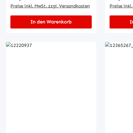
mm• Außen-Ø: 30 mm• Länge: 24
Preise inkl. MwSt. zzgl. Versandkosten
zylindris
Preise inkl
mm
Buchse:• 
Ø: 23 mm
In den Warenkorb
I