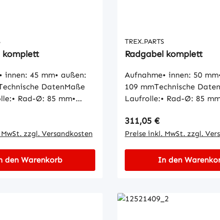
S
TREX.PARTS
 komplett
Radgabel komplett
 innen: 45 mm• außen:
Aufnahme• innen: 50 mm
Technische DatenMaße
109 mmTechnische Date
olle:• Rad-Ø: 85 mm•
Laufrolle:• Rad-Ø: 85 m
: 100 mm• Naben-Ø: 25
Radbreite: 105 mm• Nab
 Preis:
Regulärer Preis:
311,05 €
läche: zylindrischMaße
mm• Lauffläche: zylindr
hme Buchse:• Innen-Ø: 25
. MwSt. zzgl. Versandkosten
der Aufnahme Buchse:• I
Preise inkl. MwSt. zzgl. Ve
n-Ø: 30 mm• Länge: 25
mm• Außen-Ø: 24 mm• L
mm
n den Warenkorb
In den Warenko