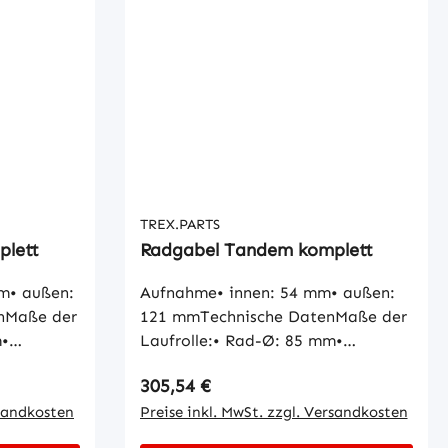
TREX.PARTS
plett
Radgabel Tandem komplett
m• außen:
Aufnahme• innen: 54 mm• außen:
nMaße der
121 mmTechnische DatenMaße der
m•
Laufrolle:• Rad-Ø: 85 mm•
n-Ø: 20
Radbreite: 85 mm• Naben-Ø: 25
Regulärer Preis:
305,54 €
ischMaße
mm• Lauffläche: zylindrischMaße
nnen-Ø:
rsandkosten
der Aufnahme Buchse:• Innen-Ø:20
Preise inkl. MwSt. zzgl. Versandkosten
Länge:
mm• Außen-Ø:25/28 mm