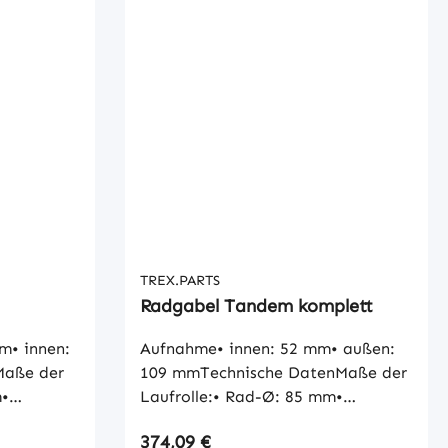
TREX.PARTS
Radgabel Tandem komplett
m• innen:
Aufnahme• innen: 52 mm• außen:
Maße der
109 mmTechnische DatenMaße der
m•
Laufrolle:• Rad-Ø: 85 mm•
en-Ø: 25
Radbreite: 80 mm• Naben-Ø: 20
Regulärer Preis:
374,09 €
ischMaße
mm• Lauffläche: zylindrischMaße