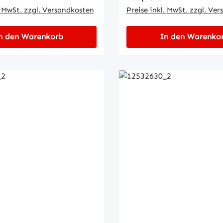
chMaße der Aufnahme
. MwSt. zzgl. Versandkosten
der Buchse:• Innen-Ø: 2
Preise inkl. MwSt. zzgl. Ve
Innen-Ø: 20 mm• Außen-
Außen-Ø: 30 mm• Länge
• Länge: 30 mm
n den Warenkorb
In den Warenko