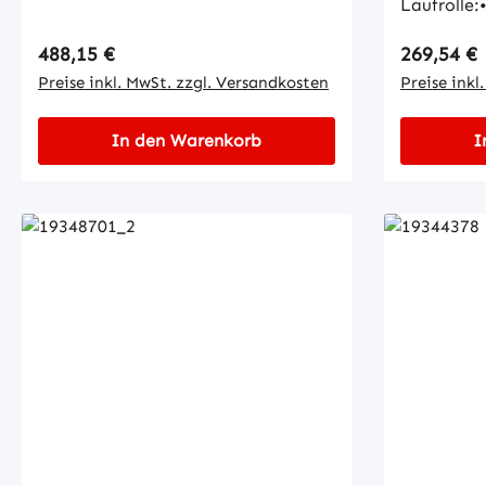
Laufrolle
Radbreite
Regulärer Preis:
Regulärer
488,15 €
269,54 €
mmMaße d
Preise inkl. MwSt. zzgl. Versandkosten
Innen-Ø: 
Preise inkl
Länge: 2
In den Warenkorb
I