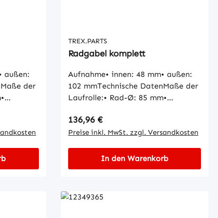
TREX.PARTS
Radgabel komplett
• außen:
Aufnahme• innen: 48 mm• außen:
nMaße der
102 mmTechnische DatenMaße der
m•
Laufrolle:• Rad-Ø: 85 mm•
en-Ø: 12
Radbreite: 110 mm• Naben-Ø: 25
Regulärer Preis:
136,96 €
ischMaße
mmMaße der Aufnahme Buchse:•
nnen-Ø: 20
rsandkosten
Innen-Ø: 20 mm• Außen-Ø: 30 mm•
Preise inkl. MwSt. zzgl. Versandkosten
änge: 30
Länge: 30 mm
rb
In den Warenkorb