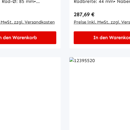
:• Rad-Ø: 85 mm•
Radbreite: 44 mm• Nabe
: 80 mm• Naben-Ø: 17
mm• Lauffläche: zylindri
 Preis:
Regulärer Preis:
287,69 €
er Aufnahme Buchse:•
20 mm• Außen-Ø: 22 mm•
. MwSt. zzgl. Versandkosten
Preise inkl. MwSt. zzgl. Ve
5 mm
n den Warenkorb
In den Warenko