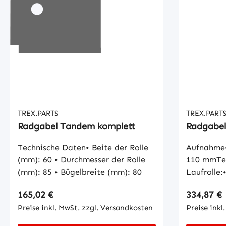
TREX.PARTS
TREX.PART
Radgabel Tandem komplett
Radgabel
Technische Daten• Beite der Rolle
Aufnahme•
(mm): 60 • Durchmesser der Rolle
110 mmTe
(mm): 85 • Bügelbreite (mm): 80
Laufrolle
Radbreite
Regulärer Preis:
Regulärer
165,02 €
334,87 €
mm• Lauff
Preise inkl. MwSt. zzgl. Versandkosten
der Aufna
Preise inkl
mm• Außen