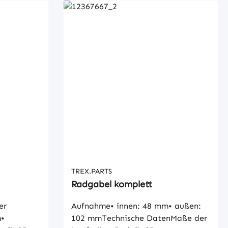
TREX.PARTS
Radgabel komplett
er
Aufnahme• innen: 48 mm• außen:
m•
102 mmTechnische DatenMaße der