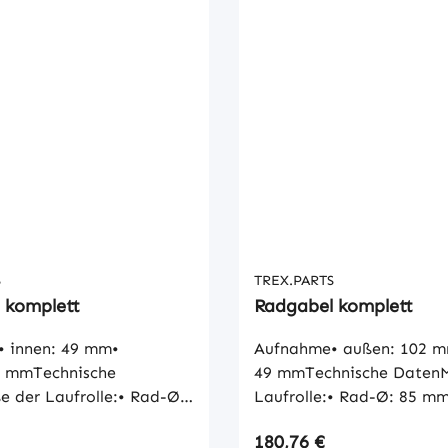
S
TREX.PARTS
 komplett
Radgabel komplett
 innen: 49 mm•
Aufnahme• außen: 102 m
9 mmTechnische
49 mmTechnische Daten
 der Laufrolle:• Rad-Ø:
Laufrolle:• Rad-Ø: 85 m
dbreite: 95 mm• Naben-
Radbreite: 110 mm• Nab
 Preis:
Regulärer Preis:
180,76 €
 Lauffläche:
mm• Lauffläche: zylindr