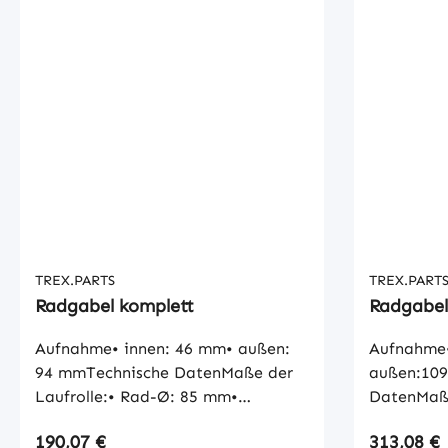
TREX.PARTS
TREX.PART
Radgabel komplett
Radgabel
Aufnahme• innen: 46 mm• außen:
Aufnahme•
94 mmTechnische DatenMaße der
außen:10
Laufrolle:• Rad-Ø: 85 mm•
DatenMaße
Radbreite: 100 mm• Naben-Ø: 25
85 mm• Ra
Regulärer Preis:
Regulärer
190,07 €
313,08 €
mmMaße der Buchse:• Innen-Ø: 25
Ø: 25 mm•