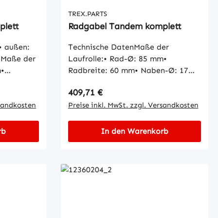
TREX.PARTS
plett
Radgabel Tandem komplett
• außen:
Technische DatenMaße der
nMaße der
Laufrolle:• Rad-Ø: 85 mm•
m•
Radbreite: 60 mm• Naben-Ø: 17
n-Ø: 20
mm
Regulärer Preis:
409,71 €
ischMaße
nnen-Ø: 20
rsandkosten
Preise inkl. MwSt. zzgl. Versandkosten
änge: 30
rb
In den Warenkorb