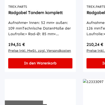
TREX.PARTS
TREX.PART
Radgabel Tandem komplett
Radgabel
Aufnahme• innen: 52 mm• außen:
Aufnahme•
109 mmTechnische DatenMaße der
126 mmTe
Laufrolle:• Rad-Ø: 85 mm•
Laufrolle
Radbreite: 80 mm• Naben-Ø: 12,5
Radbreite
Regulärer Preis:
Regulärer
194,51 €
210,24 €
mm• Lauffläche: zylindrisch
mmMaße d
Preise inkl. MwSt. zzgl. Versandkosten
Innen-Ø: 
Preise inkl
Länge: 3
In den Warenkorb
I