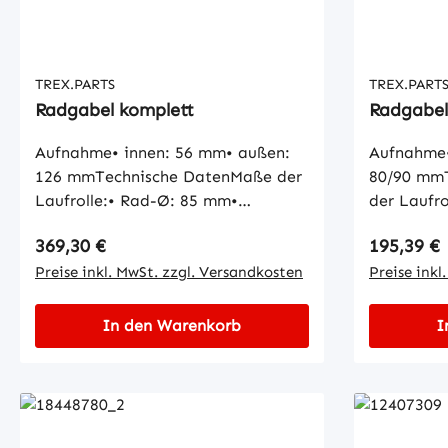
TREX.PARTS
TREX.PART
Radgabel komplett
Radgabel
Aufnahme• innen: 56 mm• außen:
Aufnahme•
126 mmTechnische DatenMaße der
80/90 mm
Laufrolle:• Rad-Ø: 85 mm•
der Laufr
Radbreite: 85 mm• Naben-Ø: 25
Radbreite
Regulärer Preis:
Regulärer
369,30 €
195,39 €
mm• Lauffläche: zylindrischMaße
mm• Lauff
der Aufnahme Buchse:• Innen-Ø: 20
Preise inkl. MwSt. zzgl. Versandkosten
der Aufna
Preise inkl
mm• Außen-Ø: 23 mm• Länge: 34
mm• Auße
mm
mm
In den Warenkorb
I