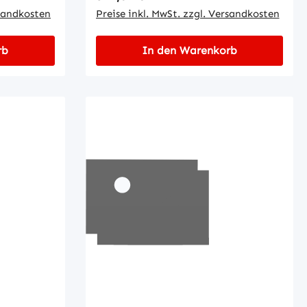
5 mm•
rsandkosten
der Aufnahme Buchse:• Innen-Ø: 52
Preise inkl. MwSt. zzgl. Versandkosten
: 25 mm
mm• Außen-Ø: 109 mm
rb
In den Warenkorb