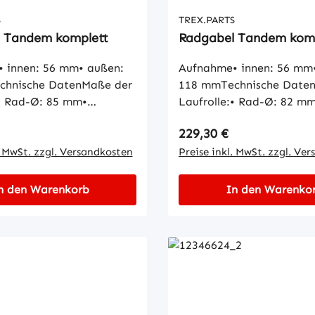
S
TREX.PARTS
 Tandem komplett
Radgabel Tandem kom
 innen: 56 mm• außen:
Aufnahme• innen: 56 mm
chnische DatenMaße der
118 mmTechnische Date
:• Rad-Ø: 85 mm•
Laufrolle:• Rad-Ø: 82 m
: 85 mm• Naben-Ø: 13
Radbreite: 70 mm• Nabe
 Preis:
Regulärer Preis:
229,30 €
er Aufnahme Buchse:•
mm• Lauffläche: zylindr
20 mm• Außen-Ø: 23 mm•
. MwSt. zzgl. Versandkosten
der Aufnahme Buchse:• I
Preise inkl. MwSt. zzgl. Ve
0 mm
mm• Außen-Ø: 23 mm• L
mm
n den Warenkorb
In den Warenko