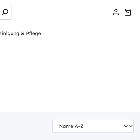
War
einigung & Pflege