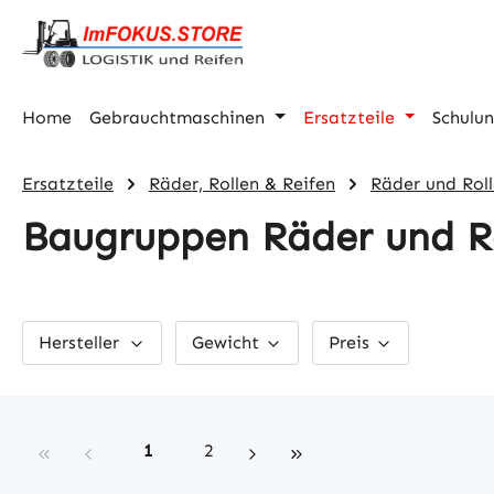
m Hauptinhalt springen
Zur Suche springen
Zur Hauptnavigation springen
Home
Gebrauchtmaschinen
Ersatzteile
Schulu
Ersatzteile
Räder, Rollen & Reifen
Räder und Rol
Baugruppen Räder und R
Hersteller
Gewicht
Preis
Seite
Seite
1
2