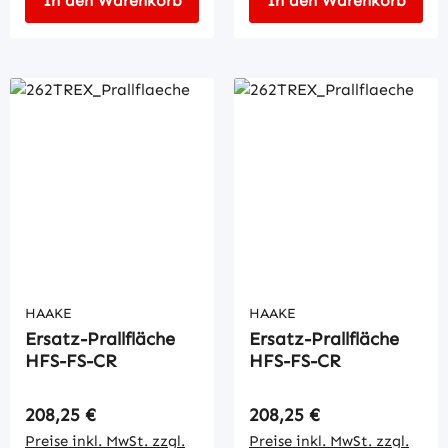
In den Warenkorb
In den Warenkorb
HAAKE
HAAKE
Ersatz-Prallfläche
Ersatz-Prallfläche
HFS-FS-CR
HFS-FS-CR
Regulärer Preis:
Regulärer Preis:
208,25 €
208,25 €
Preise inkl. MwSt. zzgl.
Preise inkl. MwSt. zzgl.