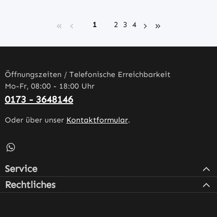
Seite
Seite
Seite
Seite
1
2
3
4
Öffnungszeiten / Telefonische Erreichbarkeit
Mo-Fr, 08:00 - 18:00 Uhr
0173 - 3648146
Oder über unser
Kontaktformular
.
Schreib uns auf WhatsApp – öffnet in neuem Tab (externe
Service
Rechtliches