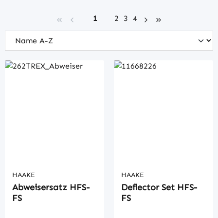
Seite
Seite
Seite
Seite
1
2
3
4
HAAKE
HAAKE
Abweisersatz HFS-
Deflector Set HFS-
FS
FS