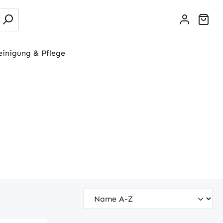
War
einigung & Pflege