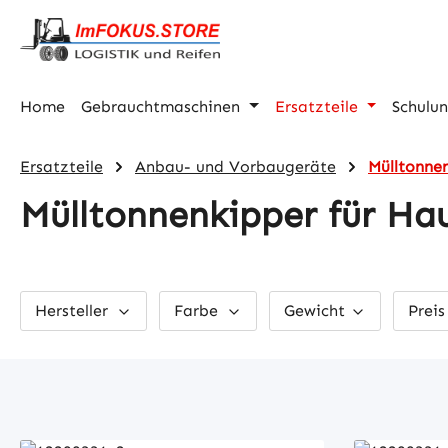
m Hauptinhalt springen
Zur Suche springen
Zur Hauptnavigation springen
Home
Gebrauchtmaschinen
Ersatzteile
Schulu
Ersatzteile
Anbau- und Vorbaugeräte
Mülltonne
Mülltonnenkipper für Ha
Hersteller
Farbe
Gewicht
Prei