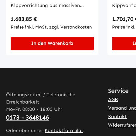
Kippvorrichtung aus massiven
Kippvorri
Stahlprofilen geschweißt, mit
Stahlprofi
Regulärer Preis:
Regulärer
1.683,85 €
1.701,70 
integrierten Stapler-Einfahrtaschen
integriert
im stabilen, verwindungsfreien
Preise inkl. MwSt. zzgl. Versandkosten
im stabile
Preise inkl
Grundrahmen. Die Entriegelung des
Grundrahm
Kippmechanismus erfolgt über
Kippmecha
In den Warenkorb
I
Seilzug vom Fahrersitz aus, zwei
Seilzug vo
Haken fixieren dabei automatisch
Haken fix
die Mülltonne an ihren
die Müllto
Haltebügeln.• mit Kette gegen
Haltebüge
ungewolltes Abrutschen gesichert•
ungewollte
geeignet für alle Fahrzeuge mit
geeignet f
Service
Gabelzinken
Gabelzink
Öffnungszeiten / Telefonische
AGB
Erreichbarkeit
Versand un
Mo-Fr, 08:00 - 18:00 Uhr
Kontakt
0173 - 3648146
Widerrufsre
Oder über unser
Kontaktformular
.