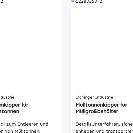
ndustrie
Eichinger Industrie
nkipper für
Mülltonnenkipper für
stonnen
Müllgroßbehälter
eal zum Entleeren und
DetailsUnterfahren, siche
n von Mülltonnen:
anheben und transportie