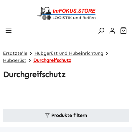
Zum Hauptinhalt springen
Wa
Ersatzteile
Hubgerüst und Hubeinrichtung
Hubgerüst
Durchgreifschutz
Durchgreifschutz
Produkte filtern