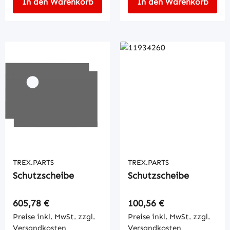
In den Warenkorb
In den Warenkorb
TREX.PARTS
TREX.PARTS
Schutzscheibe
Schutzscheibe
Regulärer Preis:
Regulärer Preis:
605,78 €
100,56 €
Preise inkl. MwSt. zzgl.
Preise inkl. MwSt. zzgl.
Versandkosten
Versandkosten