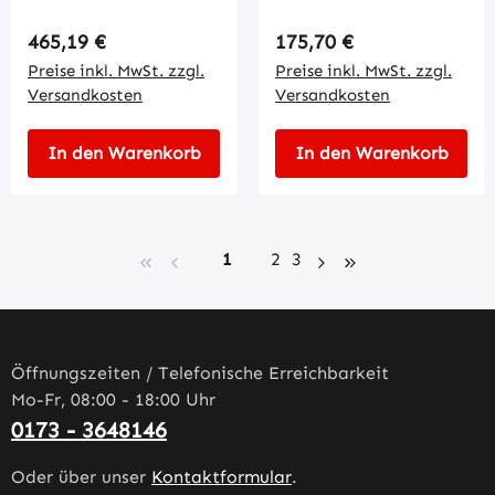
Regulärer Preis:
Regulärer Preis:
465,19 €
175,70 €
Preise inkl. MwSt. zzgl.
Preise inkl. MwSt. zzgl.
Versandkosten
Versandkosten
In den Warenkorb
In den Warenkorb
Seite
Seite
Seite
1
2
3
Öffnungszeiten / Telefonische Erreichbarkeit
Mo-Fr, 08:00 - 18:00 Uhr
0173 - 3648146
Oder über unser
Kontaktformular
.