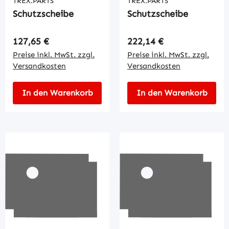
TREX.PARTS
TREX.PARTS
Schutzscheibe
Schutzscheibe
Regulärer Preis:
Regulärer Preis:
127,65 €
222,14 €
Preise inkl. MwSt. zzgl.
Preise inkl. MwSt. zzgl.
Versandkosten
Versandkosten
In den Warenkorb
In den Warenkorb