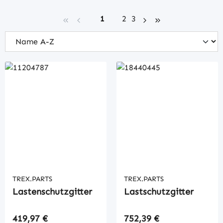
Seite
Seite
Seite
1
2
3
TREX.PARTS
TREX.PARTS
Lastenschutzgitter
Lastschutzgitter
Regulärer Preis:
Regulärer Preis:
419,97 €
752,39 €