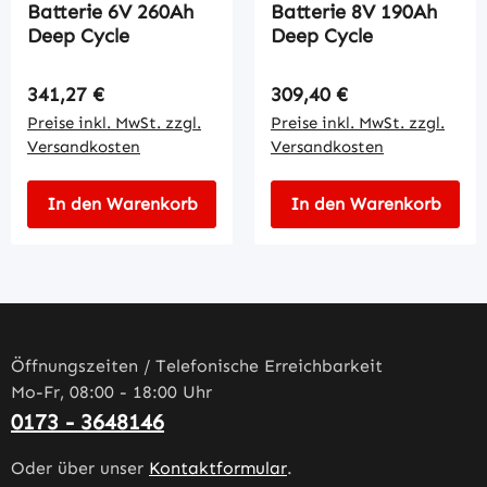
Batterie 6V 260Ah
Batterie 8V 190Ah
Deep Cycle
Deep Cycle
Regulärer Preis:
Regulärer Preis:
341,27 €
309,40 €
Preise inkl. MwSt. zzgl.
Preise inkl. MwSt. zzgl.
Versandkosten
Versandkosten
In den Warenkorb
In den Warenkorb
Öffnungszeiten / Telefonische Erreichbarkeit
Mo-Fr, 08:00 - 18:00 Uhr
0173 - 3648146
Oder über unser
Kontaktformular
.