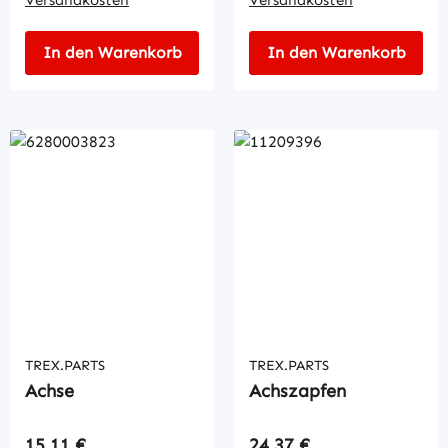
In den Warenkorb
In den Warenkorb
TREX.PARTS
TREX.PARTS
Achse
Achszapfen
Regulärer Preis:
Regulärer Preis:
15,11 €
24,37 €