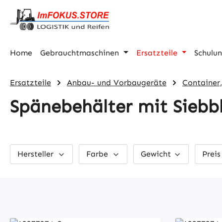
m Hauptinhalt springen
Zur Suche springen
Zur Hauptnavigation springen
Home
Gebrauchtmaschinen
Ersatzteile
Schulu
Ersatzteile
Anbau- und Vorbaugeräte
Container
Spänebehälter mit Siebb
Hersteller
Farbe
Gewicht
Prei