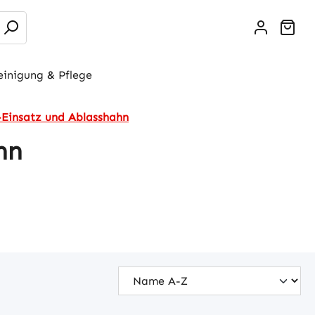
War
einigung & Pflege
-Einsatz und Ablasshahn
hn