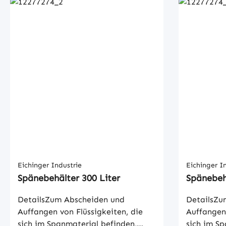
Eichinger Industrie
Eichinger I
Spänebehälter 300 Liter
Spänebehä
DetailsZum Abscheiden und
DetailsZu
Auffangen von Flüssigkeiten, die
Auffangen 
sich im Spanmaterial befinden,
sich im Sp