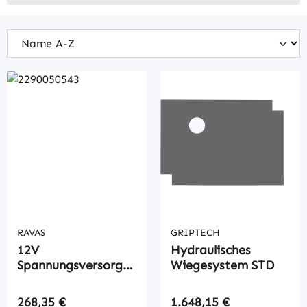
RAVAS
GRIPTECH
12V
Hydraulisches
Spannungsversorgun
Wiegesystem STD
gs-Kit
Regulärer Preis:
Regulärer Preis:
268,35 €
1.648,15 €