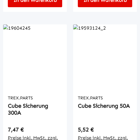
In den Warenkorb
In den Warenkorb
TREX.PARTS
TREX.PARTS
Cube Sicherung
Cube Sicherung 50A
300A
Regulärer Preis:
Regulärer Preis:
7,47 €
5,52 €
Preise inkl. MwSt. zzgl.
Preise inkl. MwSt. zzgl.