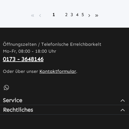
Seite
Seite
Seite
Seite
Seite
1
2
3
4
5
Öffnungszeiten / Telefonische Erreichbarkeit
Mo-Fr, 08:00 - 18:00 Uhr
0173 - 3648146
Oder über unser
Kontaktformular
.
Schreib uns auf WhatsApp – öffnet in neuem Tab (externe
Service
Rechtliches