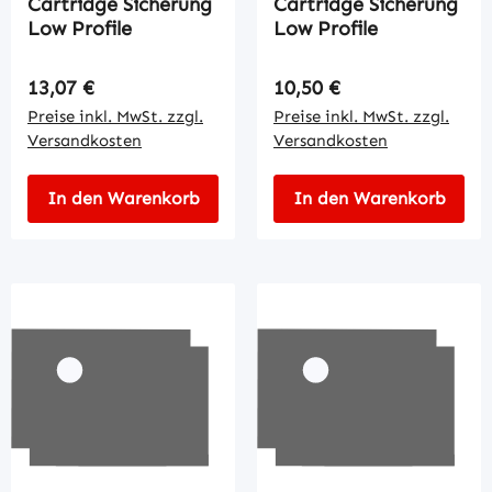
Cartridge Sicherung
Cartridge Sicherung
Low Profile
Low Profile
Regulärer Preis:
Regulärer Preis:
13,07 €
10,50 €
Preise inkl. MwSt. zzgl.
Preise inkl. MwSt. zzgl.
Versandkosten
Versandkosten
In den Warenkorb
In den Warenkorb