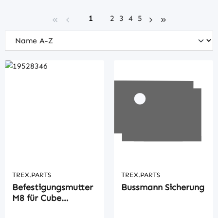
Seite
Seite
Seite
Seite
Seite
1
2
3
4
5
TREX.PARTS
TREX.PARTS
Befestigungsmutter
Bussmann Sicherung
M8 für Cube
Sicherung