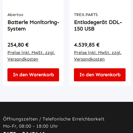
Abertax
TREX.PARTS
Batterie Monitoring-
Entladegerät DDL-
System
150 USB
Regulärer Preis:
Regulärer Preis:
254,80 €
4.539,85 €
Preise inkl. MwSt. zzgl.
Preise inkl. MwSt. zzgl.
Versandkosten
Versandkosten
In den Warenkorb
In den Warenkorb
Öffnungszeiten / Telefonische Erreichbarkeit
Mo-Fr, 08:00 - 18:00 Uhr