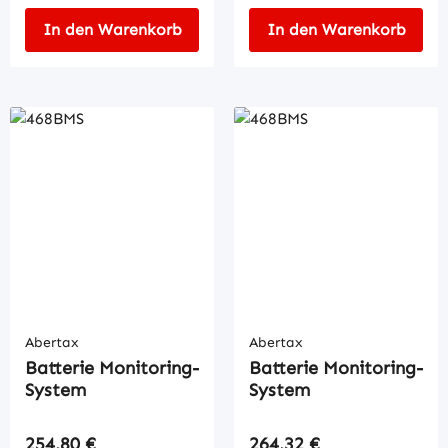
In den Warenkorb
In den Warenkorb
Abertax
Abertax
Batterie Monitoring-
Batterie Monitoring-
System
System
Regulärer Preis:
Regulärer Preis:
254,80 €
264,32 €