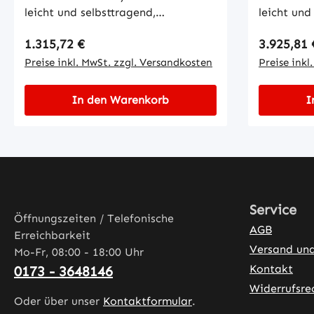
leicht und selbsttragend,
leicht und
ermöglichen einen einfachen
ermöglich
Regulärer Preis:
Regulärer
1.315,72 €
3.925,81 
Transport sowie eine
Transport
unkomplizierte Handhabung. Mit
Preise inkl. MwSt. zzgl. Versandkosten
unkompliz
Preise inkl
einem um 360° vollständig
einem um 
drehbaren Körper und einem um
drehbaren
In den Warenkorb
I
180° drehbaren Betätigungsgriff
180° dreh
(abnehmbar) ist der hydrofor™ ein
(abnehmbar
sehr vielseitiger hydraulischer
sehr viels
Heber für den Schwerlastbetrieb.-
Heber für 
Robustes einteiliges Stahlgehäuse
Robustes e
aus hochwertigem Spezialstahl-
aus hochw
Service
Vertikale und horizontale
Vertikale 
Öffnungszeiten / Telefonische
AGB
Funktionalität-
Funktional
Erreichbarkeit
Druckbegrenzungseinrichtung
Druckbegr
Versand un
Mo-Fr, 08:00 - 18:00 Uhr
verhindert Überlastung für sicheren
verhindert
Kontakt
0173 - 3648146
Betrieb- Schraubenablassventil für
Betrieb- S
Widerrufsre
einfache Positionierung-
einfache P
Oder über unser
Kontaktformular
.