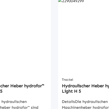
Tractel
scher Heber hydrofor™
Hydraulischer Heber h
25
Light H 5
 hydraulischen
DetailsDie hydraulischen
heber hydrofor™ sind
Maschinenheber hydrofor