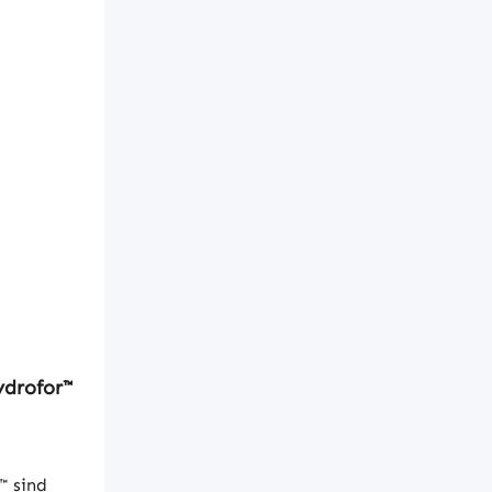
ydrofor™
™ sind