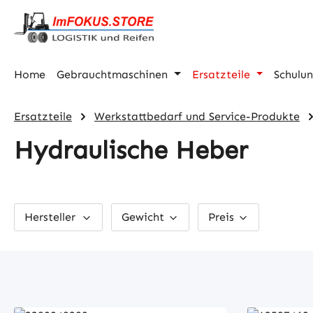
m Hauptinhalt springen
Zur Suche springen
Zur Hauptnavigation springen
Home
Gebrauchtmaschinen
Ersatzteile
Schulu
Ersatzteile
Werkstattbedarf und Service-Produkte
Hydraulische Heber
Hersteller
Gewicht
Preis