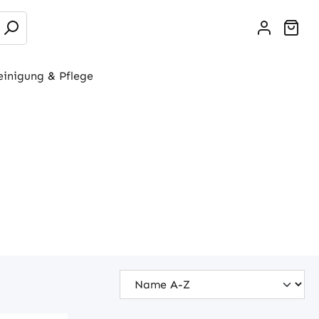
War
einigung & Pflege