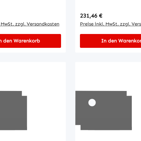
 Preis:
Regulärer Preis:
231,46 €
. MwSt. zzgl. Versandkosten
Preise inkl. MwSt. zzgl. Ve
n den Warenkorb
In den Warenko