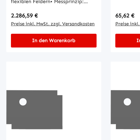
flexiblen Feldern• Messprinzip:
HDDM+• Winkelauflösung: 1°•
Regulärer Preis:
Regulärer
2.286,59 €
65,62 €
Anzahl Feldsätze: 16
Preise inkl. MwSt. zzgl. Versandkosten
Preise inkl
In den Warenkorb
I