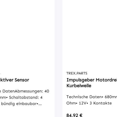
S
TREX.PARTS
ktiver Sensor
Impulsgeber Motordre
Kurbelwelle
e DatenAbmessungen: 40
Technische Daten• 680m
 mm• Schaltabstand: 4
Ohm• 12V• 3 Kontakte
 bündig einbaubar•
 m Silikon-
 Preis:
Regulärer Preis:
84,92 €
P Steckverbindung• IP