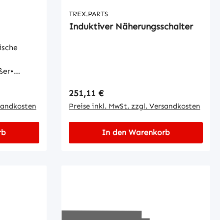
TREX.PARTS
Induktiver Näherungsschalter
ische
ßer•
Gehäuse:
Regulärer Preis:
251,11 €
sungen
 Besondere
rsandkosten
Preise inkl. MwSt. zzgl. Versandkosten
 Kontakte;
rb
In den Warenkorb
sche
 [V]:
 II•
x.
usgang DC