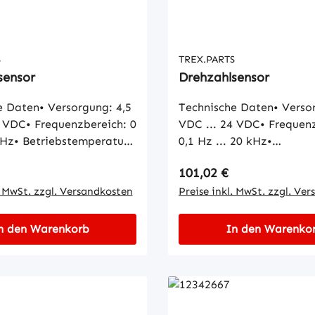
S
TREX.PARTS
sensor
Drehzahlsensor
e Daten• Versorgung: 4,5
Technische Daten• Versor
4 VDC• Frequenzbereich: 0
VDC ... 24 VDC• Frequen
kHz• Betriebstemperatur:
0,1 Hz ... 20 kHz•
 +140 °C• Schutzart: IP65
Betriebstemperatur: -40 °
 Preis:
Regulärer Preis:
101,02 €
°C• Schutzart: IP65
. MwSt. zzgl. Versandkosten
Preise inkl. MwSt. zzgl. Ve
n den Warenkorb
In den Warenko