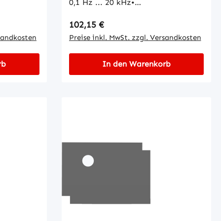
0,1 Hz ... 20 kHz•
Betriebstemperatur: -40 °C ... +140
Regulärer Preis:
102,15 €
°C• Schutzart: IP65
rsandkosten
Preise inkl. MwSt. zzgl. Versandkosten
rb
In den Warenkorb