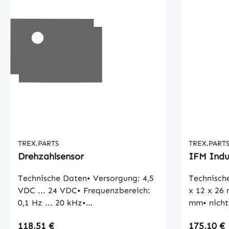
TREX.PARTS
TREX.PART
Drehzahlsensor
IFM Indu
Technische Daten• Versorgung: 4,5
Technisch
VDC ... 24 VDC• Frequenzbereich:
x 12 x 26
0,1 Hz ... 20 kHz•
mm• nicht
Betriebstemperatur: -40 °C ... +140
Schließer• DC• NPN• 0,45
Regulärer Preis:
Regulärer
118,51 €
175,10 €
°C• Schutzart: IP65
Kabel• AM