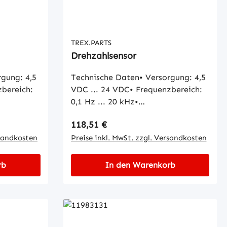
TREX.PARTS
Drehzahlsensor
gung: 4,5
Technische Daten• Versorgung: 4,5
zbereich:
VDC ... 24 VDC• Frequenzbereich:
0,1 Hz ... 20 kHz•
C ... +140
Betriebstemperatur: -40 °C ... +140
Regulärer Preis:
118,51 €
°C• Schutzart: IP65
rsandkosten
Preise inkl. MwSt. zzgl. Versandkosten
rb
In den Warenkorb