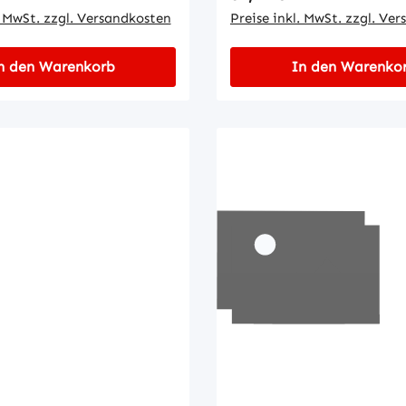
er•
. MwSt. zzgl. Versandkosten
Preise inkl. MwSt. zzgl. Ve
temperatur: -25...80°C•
quenz: 800 Hz
n den Warenkorb
In den Warenko