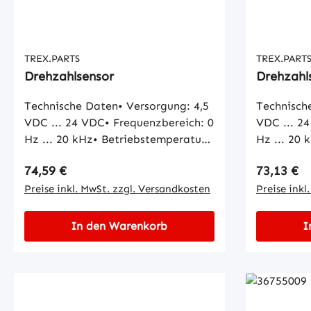
TREX.PARTS
TREX.PART
Drehzahlsensor
Drehzahl
Technische Daten• Versorgung: 4,5
Technisch
VDC ... 24 VDC• Frequenzbereich: 0
VDC ... 2
Hz ... 20 kHz• Betriebstemperatur:
Hz ... 20 
-40 °C ... +140 °C• Schutzart: IP65
-40 °C ...
Regulärer Preis:
Regulärer
74,59 €
73,13 €
Preise inkl. MwSt. zzgl. Versandkosten
Preise inkl
In den Warenkorb
I