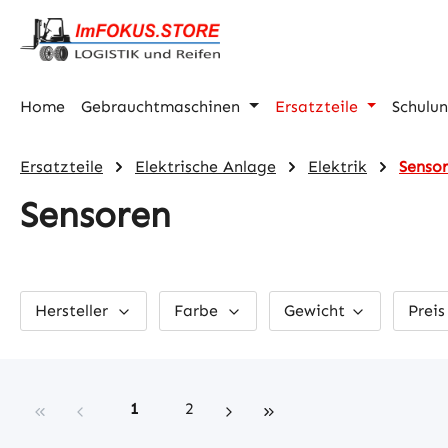
m Hauptinhalt springen
Zur Suche springen
Zur Hauptnavigation springen
Home
Gebrauchtmaschinen
Ersatzteile
Schulu
Ersatzteile
Elektrische Anlage
Elektrik
Senso
Sensoren
Hersteller
Farbe
Gewicht
Prei
Seite
Seite
1
2