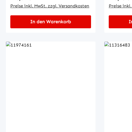
Preise inkl. MwSt. zzgl. Versandkosten
67• 3-Leit
Preise inkl
Umgebungs
Schaltfre
In den Warenkorb
I