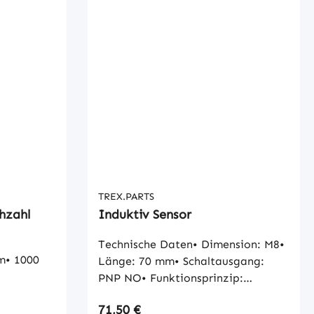
TREX.PARTS
hzahl
Induktiv Sensor
Technische Daten• Dimension: M8•
m• 1000
Länge: 70 mm• Schaltausgang:
PNP NO• Funktionsprinzip:
Induktiv• Anschluss: Stecker M12•
Regulärer Preis:
71,50 €
Polzahl: 3• Schaltabstand: 2 mm•