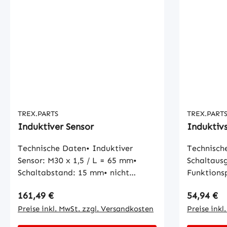
Schaltaus
Dauaerhaf
Strombela
Schaltaus
Schaltfre
Kurzschlus
Kurzschlus
Überlastfe
TREX.PARTS
TREX.PART
Induktiver Sensor
Induktiv
Technische Daten• Induktiver
Technisch
Sensor: M30 x 1,5 / L = 65 mm•
Schaltaus
Schaltabstand: 15 mm• nicht
Funktionsp
bündig einbaubar• Schließer•
Anschluß: 
Regulärer Preis:
Regulärer
161,49 €
54,94 €
GLEICHSTROM• NPN: 0,15 m PUR-
Schaltabs
Kabel• AMP Steckverbindung•
Preise inkl. MwSt. zzgl. Versandkosten
bündig• Ei
Preise inkl
Schutzart: IP 67• 3-Leiter•
Eigenstro