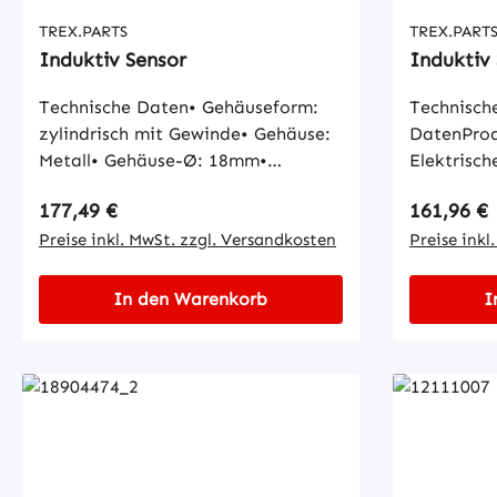
TREX.PARTS
TREX.PART
Induktiv Sensor
Induktiv
Technische Daten• Gehäuseform:
Technisch
zylindrisch mit Gewinde• Gehäuse:
DatenPro
Metall• Gehäuse-Ø: 18mm•
Elektrisc
Gehäuselänge: 50mm• Ausgang:
Ausgangsfu
Regulärer Preis:
Regulärer
177,49 €
161,96 €
PNP• Ausgangsfunktion: Schliesser
Schaltabs
NO• Einbauart: bündig•
Preise inkl. MwSt. zzgl. Versandkosten
einbaubar
Preise inkl
Nennschaltabstand: 8mm•
Quaderför
Schaltfrequenz: 500 Hz•
12 x 26 m
In den Warenkorb
I
Betriebsspannung: 6 - 36 VDC•
x 0,5mm²•
Stromaufnahme: 10 mA•
-25...80°C
Ausgangsstrom: 200 mA
Betriebss
Stromaufn
Schutzart:
Verpoungs
max. Span