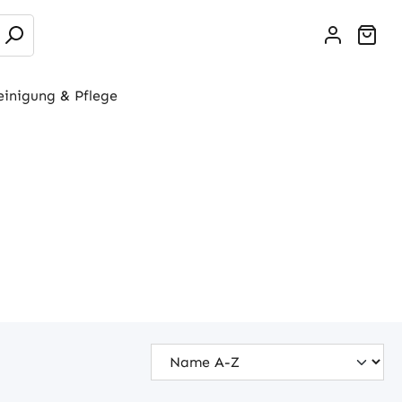
War
einigung & Pflege