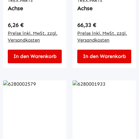
TREX.PARTS
TREX.PARTS
Achse
Achse
Regulärer Preis:
Regulärer Preis:
6,26 €
66,33 €
Preise inkl. MwSt. zzgl.
Preise inkl. MwSt. zzgl.
Versandkosten
Versandkosten
In den Warenkorb
In den Warenkorb