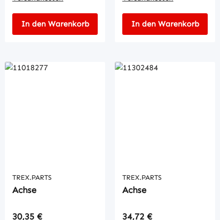
In den Warenkorb
In den Warenkorb
TREX.PARTS
TREX.PARTS
Achse
Achse
Regulärer Preis:
Regulärer Preis:
30,35 €
34,72 €