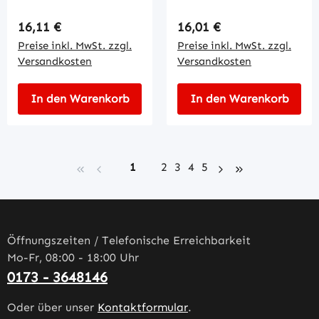
Regulärer Preis:
Regulärer Preis:
16,11 €
16,01 €
Preise inkl. MwSt. zzgl.
Preise inkl. MwSt. zzgl.
Versandkosten
Versandkosten
In den Warenkorb
In den Warenkorb
Seite
Seite
Seite
Seite
Seite
1
2
3
4
5
Öffnungszeiten / Telefonische Erreichbarkeit
Mo-Fr, 08:00 - 18:00 Uhr
0173 - 3648146
Oder über unser
Kontaktformular
.