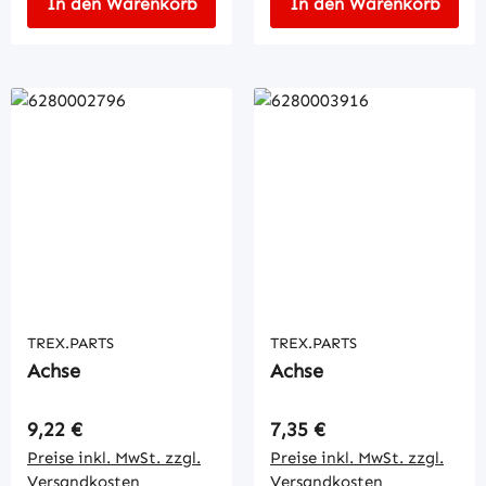
In den Warenkorb
In den Warenkorb
TREX.PARTS
TREX.PARTS
Achse
Achse
Regulärer Preis:
Regulärer Preis:
9,22 €
7,35 €
Preise inkl. MwSt. zzgl.
Preise inkl. MwSt. zzgl.
Versandkosten
Versandkosten