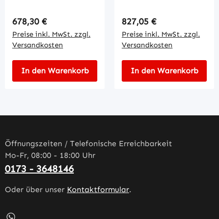
Regulärer Preis:
Regulärer Preis:
678,30 €
827,05 €
Preise inkl. MwSt. zzgl.
Preise inkl. MwSt. zzgl.
Versandkosten
Versandkosten
In den Warenkorb
In den Warenkorb
Öffnungszeiten / Telefonische Erreichbarkeit
Mo-Fr, 08:00 - 18:00 Uhr
0173 - 3648146
Oder über unser
Kontaktformular
.
Schreib uns auf WhatsApp – öffnet in neuem Tab (externe