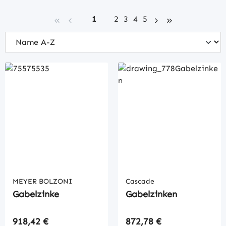
Seite
Seite
Seite
Seite
Seite
1
2
3
4
5
MEYER BOLZONI
Cascade
Gabelzinke
Gabelzinken
Regulärer Preis:
Regulärer Preis:
918,42 €
872,78 €