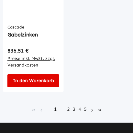
Cascade
Gabelzinken
Regulärer Preis:
836,51 €
Preise inkl. MwSt. zzgl.
Versandkosten
In den Warenkorb
Seite
Seite
Seite
Seite
Seite
1
2
3
4
5