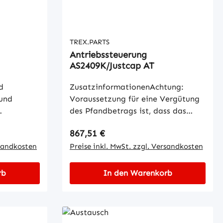
en und wir
Teils zu
kt nicht
verrechnen.ZusatzinformationenAc
n wir uns
htung: Voraussetzung für eine
Vergütung des Pfandbetrags ist,
TREX.PARTS
n von bis
dass das Gebrauchtteil dem
Antriebssteuerung
AS2409K/Justcap AT
des AT-
gleichen Baumuster entspricht,
keine äußeren Gewaltschäden
d
ZusatzinformationenAchtung:
ationenAc
aufweist, komplett montiert,
 und
Voraussetzung für eine Vergütung
 eine
gereinigt und reparaturfähig ist.
des Pfandbetrags ist, dass das
gs ist,
Für eine Rücksendung Ihres AT-
n
Gebrauchtteil dem gleichen
dem
Teils aktivieren Sie bitte eine
Regulärer Preis:
867,51 €
re nur
Baumuster entspricht, keine
richt,
Retoure über den AT-Pfandwert in
t
rsandkosten
äußeren Gewaltschäden aufweist,
Preise inkl. MwSt. zzgl. Versandkosten
häden
unserem Webshop. Bitte liefern Sie
ei diesem
komplett montiert, gereinigt und
ert,
das Gebrauchtteil innerhalb von 2
reparaturfähig ist. Für eine
rb
In den Warenkorb
hig ist.
Wochen, frei Haus, an uns
 von 12
Rücksendung Ihres AT-Teils
es AT-
zurück.LieferhinweisAT-Teile sind
 der Ware.
aktivieren Sie bitte eine Retoure
eine
aufgearbeitet, gereinigt und
inbau und
über den AT-Pfandwert in unserem
ndwert in
funktionsfähig.(Leichte)
ahme des
Webshop. Bitte liefern Sie das
iefern Sie
Gebrauchsspuren sind kein