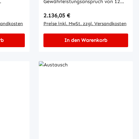
Gewährleistungsanspruch von 12
n
Monaten ab Auslieferung der Ware.
Regulärer Preis:
2.136,05 €
re nur
Für den fachgerechten Einbau und
t
rsandkosten
die korrekte Inbetriebnahme des
Preise inkl. MwSt. zzgl. Versandkosten
ei diesem
AT-Teils ist der Kunde
verantwortlich.Um eine schnelle
rb
In den Warenkorb
 von 12
und reibungslose Bearbeitung im
 der Ware.
Gewährleistungsfall zu
inbau und
gewährleisten, senden Sie uns bitte
ahme des
immer:• Screenshots des
Fehlerspeichers• Ihre
chnelle
Fahrzeugdaten (Typ /
itung im
Seriennummer)Sollten diese
Unterlagen nicht vorliegen und wir
 uns bitte
feststellen, dass der Defekt nicht
am AT-Teil liegt, behalten wir uns
vor, anteilige Prüf- und
Wiedereinlagerungskosten von bis
se
zu 50 % des Bruttowerts des AT-