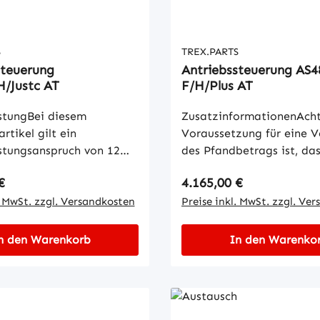
n, dass der Defekt nicht
feststellen, dass der Defe
 liegt, behalten wir uns
am AT-Teil liegt, behalte
lige Prüf- und
vor, anteilige Prüf- und
S
TREX.PARTS
lagerungskosten von bis
Wiedereinlagerungskoste
steuerung
Antriebssteuerung AS4
s Bruttowerts des AT-
zu 50 % des Bruttowerts 
H/Justc AT
F/H/Plus AT
Teils zu
n.ZusatzinformationenAc
verrechnen.Zusatzinform
stungBei diesem
ZusatzinformationenAch
aussetzung für eine
htung: Voraussetzung für
rtikel gilt ein
Voraussetzung für eine 
 des Pfandbetrags ist,
Vergütung des Pfandbetra
stungsanspruch von 12
des Pfandbetrags ist, da
Gebrauchtteil dem
dass das Gebrauchtteil 
b Auslieferung der Ware.
Gebrauchtteil dem gleich
aumuster entspricht,
gleichen Baumuster entsp
 Preis:
Regulärer Preis:
€
4.165,00 €
achgerechten Einbau und
Baumuster entspricht, ke
eren Gewaltschäden
keine äußeren Gewaltsc
kte Inbetriebnahme des
. MwSt. zzgl. Versandkosten
äußeren Gewaltschäden a
Preise inkl. MwSt. zzgl. Ve
komplett montiert,
aufweist, komplett monti
st der Kunde
komplett montiert, gerei
und reparaturfähig ist.
gereinigt und reparaturfä
lich.Um eine schnelle
reparaturfähig ist. Für ei
n den Warenkorb
In den Warenko
Rücksendung Ihres AT-
Für eine Rücksendung Ihr
ngslose Bearbeitung im
Rücksendung Ihres AT-Tei
ieren Sie bitte eine
Teils aktivieren Sie bitte 
tungsfall zu
aktivieren Sie bitte eine
ber den AT-Pfandwert in
Retoure über den AT-Pfa
ten, senden Sie uns bitte
über den AT-Pfandwert i
bshop. Bitte liefern Sie
unserem Webshop. Bitte l
creenshots des
Webshop. Bitte liefern Si
chtteil innerhalb von 2
das Gebrauchtteil innerha