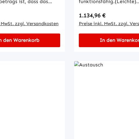
etrags ist, dass das
funktionsfähig.(Leichte)
teil dem gleichen
Gebrauchsspuren sind kei
 Preis:
Regulärer Preis:
1.134,96 €
entspricht, keine
Reklamationsgrund.Retou
ewaltschäden aufweist,
. MwSt. zzgl. Versandkosten
ungeöffnet und versiegel
Preise inkl. MwSt. zzgl. Ve
ontiert, gereinigt und
möglich.GewährleistungB
ähig ist. Für eine
Austauschartikel gilt ein
n den Warenkorb
In den Warenko
ng Ihres AT-Teils
Gewährleistungsanspruch
 Sie bitte eine Retoure
Monaten ab Auslieferung
AT-Pfandwert in unserem
Für den fachgerechten E
itte liefern Sie das
die korrekte Inbetriebn
eil innerhalb von 2
AT-Teils ist der Kunde
ei Haus, an uns
verantwortlich.Um eine s
ferhinweisAT-Teile sind
und reibungslose Bearbe
tet, gereinigt und
Gewährleistungsfall zu
ähig.(Leichte)
gewährleisten, senden Sie
spuren sind kein
immer:• Screenshots des
onsgrund.Retoure nur
Fehlerspeichers• Ihre
 und versiegelt
Fahrzeugdaten (Typ /
ewährleistungBei diesem
Seriennummer)Sollten die