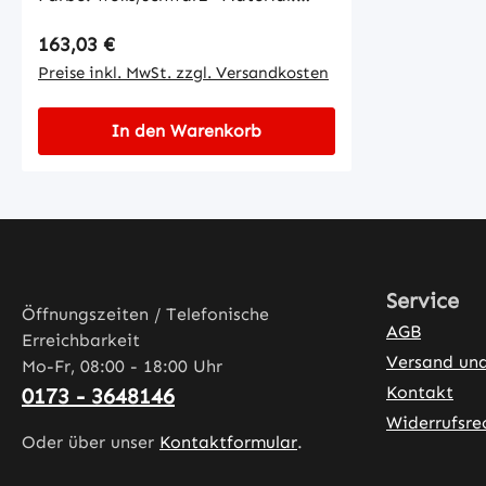
selbstklebende Folie, dauerhaft
Regulärer Preis:
163,03 €
haltbar, ohne Rückstände wieder
ablösbar• Schrifthöhe: 50 mm
Preise inkl. MwSt. zzgl. Versandkosten
In den Warenkorb
Service
Öffnungszeiten / Telefonische
AGB
Erreichbarkeit
Versand un
Mo-Fr, 08:00 - 18:00 Uhr
Kontakt
0173 - 3648146
Widerrufsre
Oder über unser
Kontaktformular
.