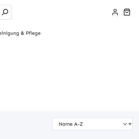
War
einigung & Pflege