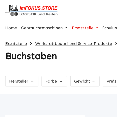
m Hauptinhalt springen
Zur Suche springen
Zur Hauptnavigation springen
Home
Gebrauchtmaschinen
Ersatzteile
Schulu
Ersatzteile
Werkstattbedarf und Service-Produkte
Buchstaben
Hersteller
Farbe
Gewicht
Prei