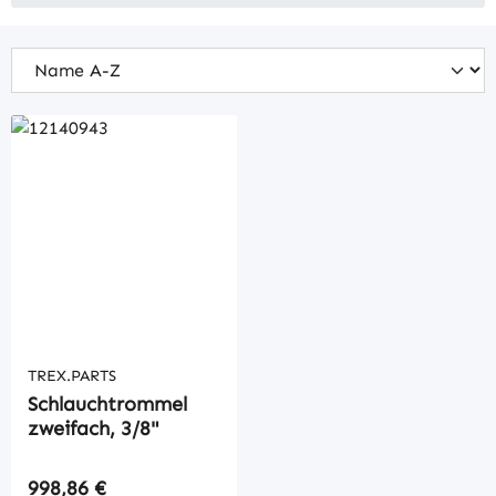
TREX.PARTS
Schlauchtrommel
zweifach, 3/8"
Regulärer Preis:
998,86 €