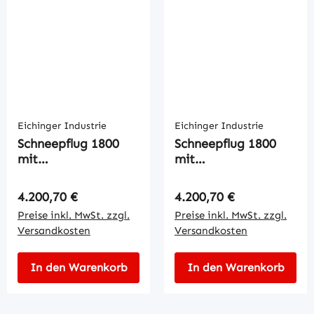
Eichinger Industrie
Eichinger Industrie
Schneepflug 1800
Schneepflug 1800
mit
mit
Federklappscharre
Federklappscharre
Regulärer Preis:
Regulärer Preis:
4.200,70 €
4.200,70 €
Preise inkl. MwSt. zzgl.
Preise inkl. MwSt. zzgl.
Versandkosten
Versandkosten
In den Warenkorb
In den Warenkorb