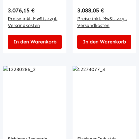
Schürfleiste
Schürfleiste
Regulärer Preis:
Regulärer Preis:
3.076,15 €
3.088,05 €
Preise inkl. MwSt. zzgl.
Preise inkl. MwSt. zzgl.
Versandkosten
Versandkosten
In den Warenkorb
In den Warenkorb
Eichinger Industrie
Eichinger Industrie