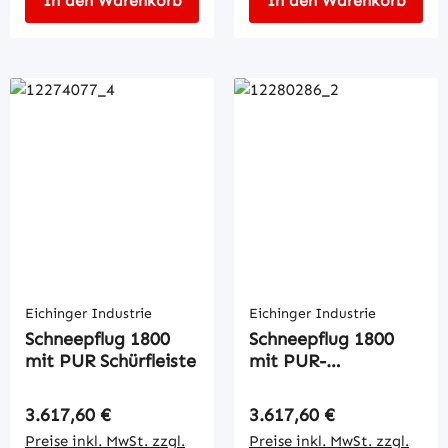
In den Warenkorb
In den Warenkorb
Eichinger Industrie
Eichinger Industrie
Schneepflug 1800
Schneepflug 1800
mit PUR Schürfleiste
mit PUR-
Schürfleiste
Regulärer Preis:
Regulärer Preis:
3.617,60 €
3.617,60 €
Preise inkl. MwSt. zzgl.
Preise inkl. MwSt. zzgl.