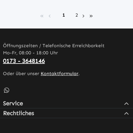
Seite
Seite
1
2
Öffnungszeiten / Telefonische Erreichbarkeit
Mo-Fr, 08:00 - 18:00 Uhr
0173 - 3648146
Oder über unser
Kontaktformular
.
Schreib uns auf WhatsApp – öffnet in neuem Tab (externe
Service
Rechtliches