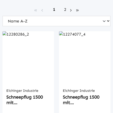
Seite
Seite
1
2
Eichinger Industrie
Eichinger Industrie
Schneepflug 1500
Schneepflug 1500
mit
mit
Federklappscharre
Federklappscharre