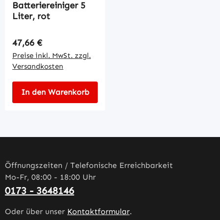
Batteriereiniger 5
Liter, rot
Regulärer Preis:
47,66 €
Preise inkl. MwSt. zzgl.
Versandkosten
In den Warenkorb
Öffnungszeiten / Telefonische Erreichbarkeit
Mo-Fr, 08:00 - 18:00 Uhr
0173 - 3648146
Oder über unser
Kontaktformular
.