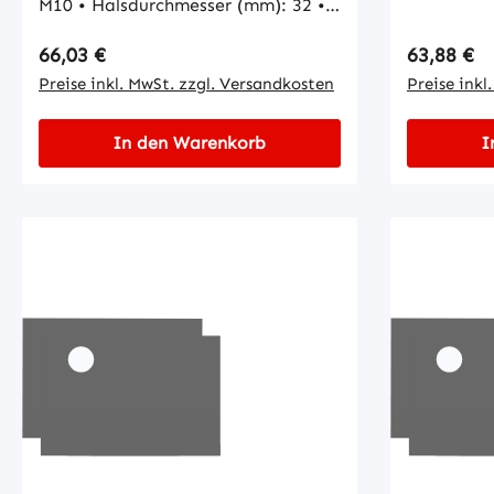
M10 • Halsdurchmesser (mm): 32 •
Anzahl Ausgänge: 1
Regulärer Preis:
Regulärer
66,03 €
63,88 €
Preise inkl. MwSt. zzgl. Versandkosten
Preise inkl
In den Warenkorb
I