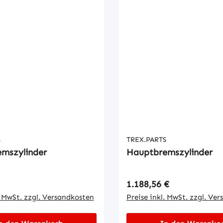
S
TREX.PARTS
mszylinder
Hauptbremszylinder
 Preis:
Regulärer Preis:
1.188,56 €
. MwSt. zzgl. Versandkosten
Preise inkl. MwSt. zzgl. Ve