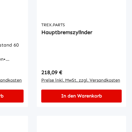
TREX.PARTS
Hauptbremszylinder
stand 60
en•
lben-Ø
Regulärer Preis:
218,09 €
rsandkosten
Preise inkl. MwSt. zzgl. Versandkosten
rb
In den Warenkorb