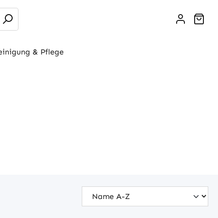
War
einigung & Pflege