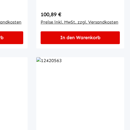
Regulärer Preis:
100,89 €
rsandkosten
Preise inkl. MwSt. zzgl. Versandkosten
rb
In den Warenkorb