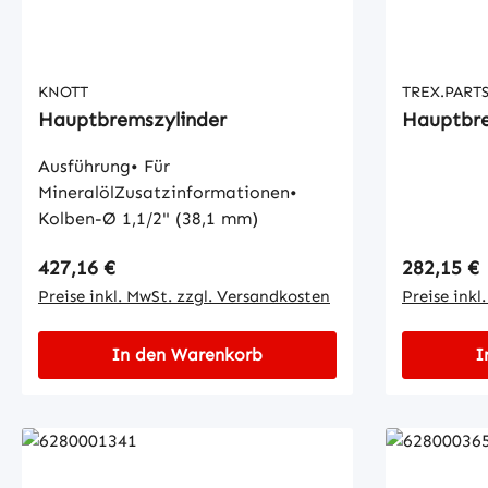
KNOTT
TREX.PART
Hauptbremszylinder
Hauptbre
Ausführung• Für
MineralölZusatzinformationen•
Kolben-Ø 1,1/2" (38,1 mm)
Regulärer Preis:
Regulärer
427,16 €
282,15 €
Preise inkl. MwSt. zzgl. Versandkosten
Preise inkl
In den Warenkorb
I