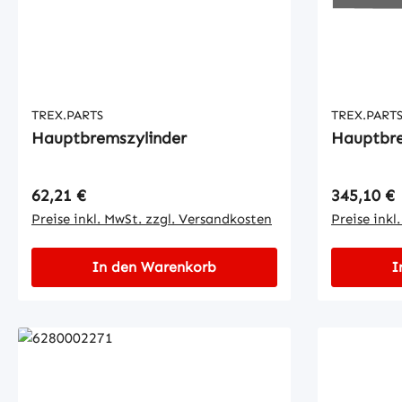
TREX.PARTS
TREX.PART
Hauptbremszylinder
Hauptbre
Regulärer Preis:
Regulärer
62,21 €
345,10 €
Preise inkl. MwSt. zzgl. Versandkosten
Preise inkl
In den Warenkorb
I