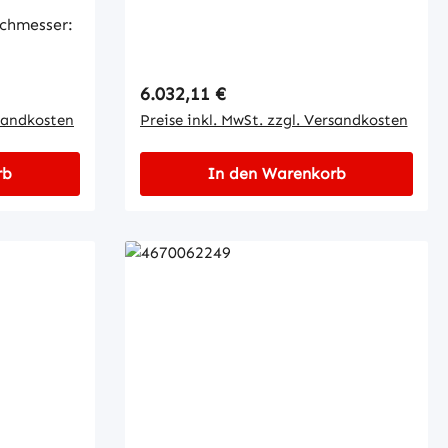
chmesser:
Regulärer Preis:
6.032,11 €
rsandkosten
Preise inkl. MwSt. zzgl. Versandkosten
rb
In den Warenkorb