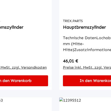
S
TREX.PARTS
mszylinder
Hauptbremszylinder
Technische DatenLochab
mm (Mitte-
Mitte)Zusatzinformation
passend für DOT 3-4• Ko
 Preis:
Regulärer Preis:
46,01 €
3/4" (19,05 mm)
. MwSt. zzgl. Versandkosten
Preise inkl. MwSt. zzgl. Ve
n den Warenkorb
In den Warenko