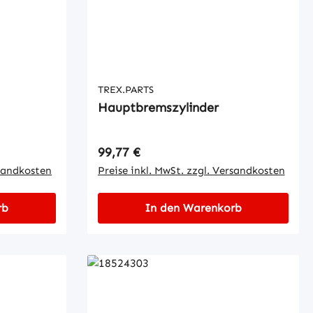
TREX.PARTS
Hauptbremszylinder
Regulärer Preis:
99,77 €
rsandkosten
Preise inkl. MwSt. zzgl. Versandkosten
rb
In den Warenkorb