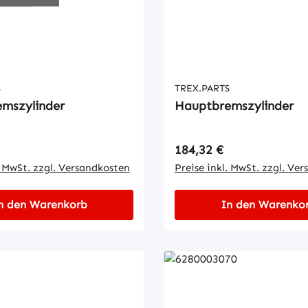
S
TREX.PARTS
mszylinder
Hauptbremszylinder
 Preis:
Regulärer Preis:
184,32 €
. MwSt. zzgl. Versandkosten
Preise inkl. MwSt. zzgl. Ve
n den Warenkorb
In den Warenko