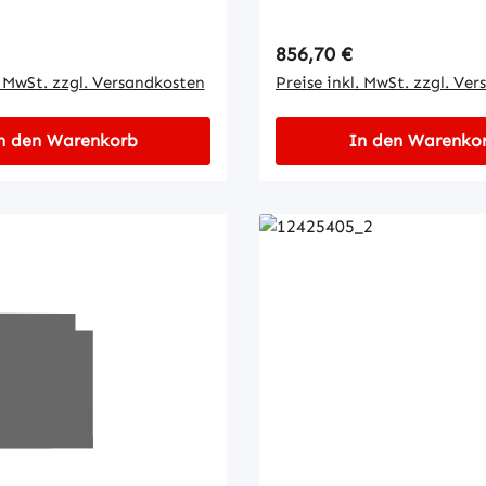
 Preis:
Regulärer Preis:
856,70 €
. MwSt. zzgl. Versandkosten
Preise inkl. MwSt. zzgl. Ve
n den Warenkorb
In den Warenko