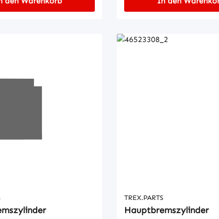
n den Warenkorb
In den Warenko
S
TREX.PARTS
mszylinder
Hauptbremszylinder