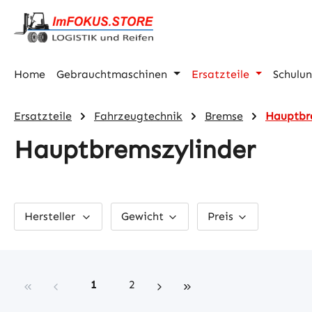
m Hauptinhalt springen
Zur Suche springen
Zur Hauptnavigation springen
Home
Gebrauchtmaschinen
Ersatzteile
Schulu
Ersatzteile
Fahrzeugtechnik
Bremse
Hauptbr
Hauptbremszylinder
Hersteller
Gewicht
Preis
Seite
Seite
1
2