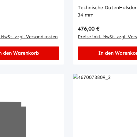
Technische DatenHalsdur
34 mm
 Preis:
Regulärer Preis:
476,00 €
. MwSt. zzgl. Versandkosten
Preise inkl. MwSt. zzgl. Ve
n den Warenkorb
In den Warenko