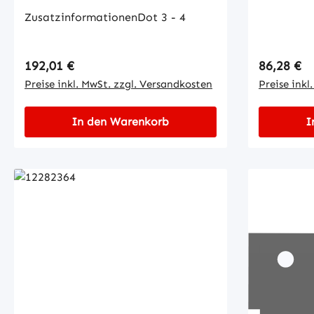
ZusatzinformationenDot 3 - 4
Regulärer Preis:
Regulärer
192,01 €
86,28 €
Preise inkl. MwSt. zzgl. Versandkosten
Preise inkl
In den Warenkorb
I