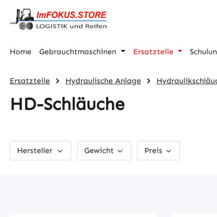
m Hauptinhalt springen
Zur Suche springen
Zur Hauptnavigation springen
Home
Gebrauchtmaschinen
Ersatzteile
Schulu
Ersatzteile
Hydraulische Anlage
Hydraulikschläu
HD-Schläuche
Hersteller
Gewicht
Preis