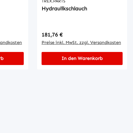
TREX.PARTS
Hydraulikschlauch
Regulärer Preis:
181,76 €
rsandkosten
Preise inkl. MwSt. zzgl. Versandkosten
rb
In den Warenkorb