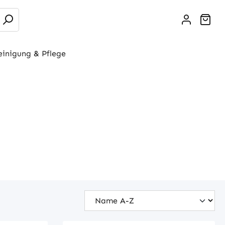
War
einigung & Pflege