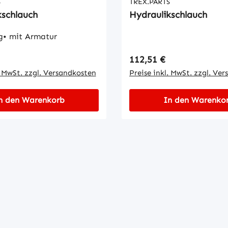
S
TREX.PARTS
kschlauch
Hydraulikschlauch
g• mit Armatur
 Preis:
Regulärer Preis:
112,51 €
. MwSt. zzgl. Versandkosten
Preise inkl. MwSt. zzgl. Ve
n den Warenkorb
In den Warenko