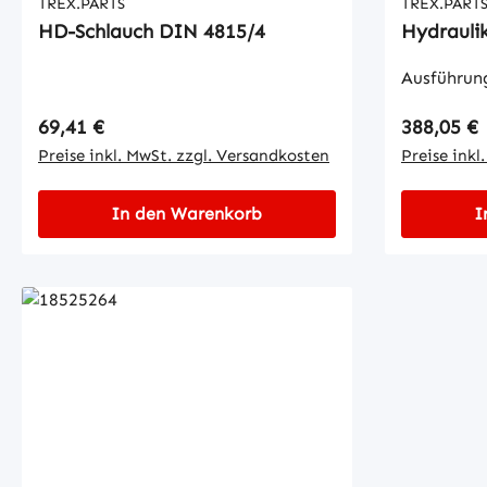
TREX.PARTS
TREX.PART
HD-Schlauch DIN 4815/4
Hydrauli
Ausführun
Regulärer Preis:
Regulärer
69,41 €
388,05 €
Preise inkl. MwSt. zzgl. Versandkosten
Preise inkl
In den Warenkorb
I