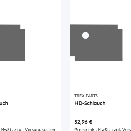
S
TREX.PARTS
uch
HD-Schlauch
 Preis:
Regulärer Preis:
52,96 €
. MwSt. zzgl. Versandkosten
Preise inkl. MwSt. zzgl. Ve