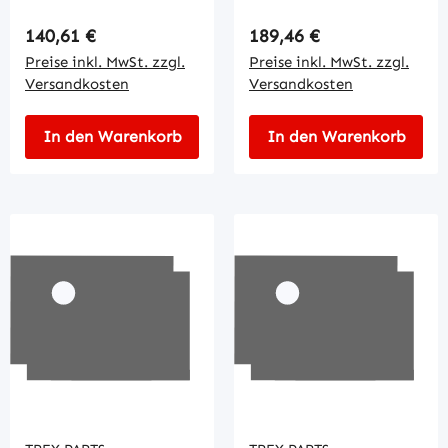
Regulärer Preis:
Regulärer Preis:
140,61 €
189,46 €
Preise inkl. MwSt. zzgl.
Preise inkl. MwSt. zzgl.
Versandkosten
Versandkosten
In den Warenkorb
In den Warenkorb