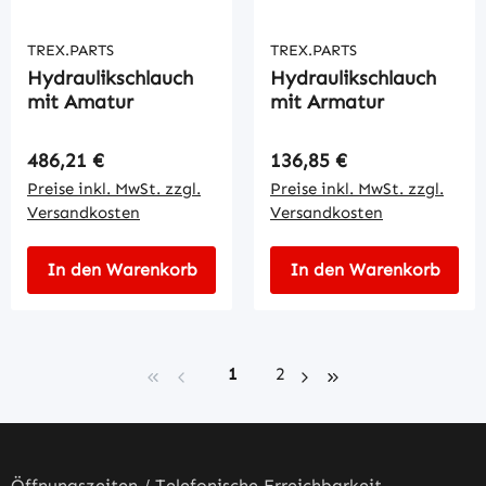
TREX.PARTS
TREX.PARTS
Hydraulikschlauch
Hydraulikschlauch
mit Amatur
mit Armatur
Regulärer Preis:
Regulärer Preis:
486,21 €
136,85 €
Preise inkl. MwSt. zzgl.
Preise inkl. MwSt. zzgl.
Versandkosten
Versandkosten
In den Warenkorb
In den Warenkorb
Seite
Seite
1
2
Öffnungszeiten / Telefonische Erreichbarkeit