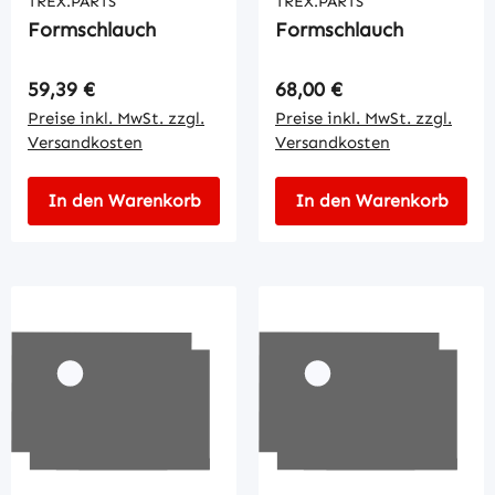
TREX.PARTS
TREX.PARTS
Formschlauch
Formschlauch
Regulärer Preis:
Regulärer Preis:
59,39 €
68,00 €
Preise inkl. MwSt. zzgl.
Preise inkl. MwSt. zzgl.
Versandkosten
Versandkosten
In den Warenkorb
In den Warenkorb