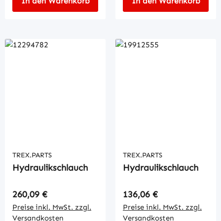
In den Warenkorb
In den Warenkorb
TREX.PARTS
TREX.PARTS
Hydraulikschlauch
Hydraulikschlauch
Regulärer Preis:
Regulärer Preis:
260,09 €
136,06 €
Preise inkl. MwSt. zzgl.
Preise inkl. MwSt. zzgl.
Versandkosten
Versandkosten