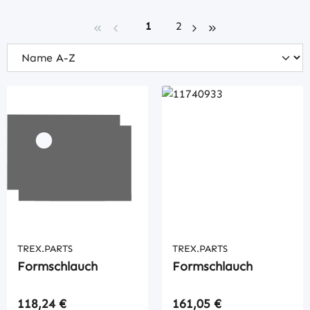
Seite
Seite
1
2
TREX.PARTS
TREX.PARTS
Formschlauch
Formschlauch
Regulärer Preis:
Regulärer Preis:
118,24 €
161,05 €