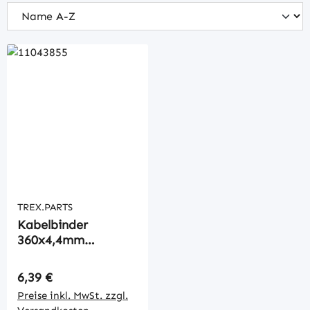
TREX.PARTS
Kabelbinder
360x4,4mm
säurefest
Regulärer Preis:
6,39 €
Preise inkl. MwSt. zzgl.