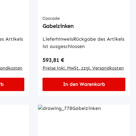
Cascade
Gabelzinken
s Artikels
LieferhinweisRückgabe des Artikels
ist ausgeschlossen
Regulärer Preis:
593,81 €
rsandkosten
Preise inkl. MwSt. zzgl. Versandkosten
rb
In den Warenkorb