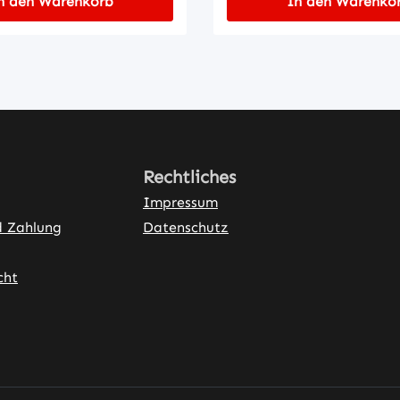
n den Warenkorb
In den Warenko
Rechtliches
Impressum
d Zahlung
Datenschutz
cht
ner Link)