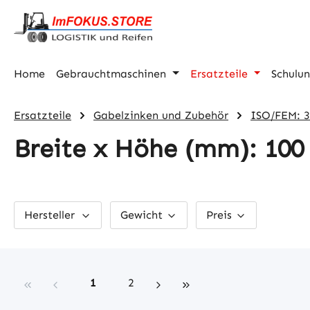
m Hauptinhalt springen
Zur Suche springen
Zur Hauptnavigation springen
Home
Gebrauchtmaschinen
Ersatzteile
Schulu
Ersatzteile
Gabelzinken und Zubehör
ISO/FEM: 
Breite x Höhe (mm): 100 
Hersteller
Gewicht
Preis
Seite
Seite
1
2