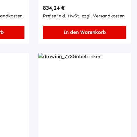
Regulärer Preis:
834,24 €
rsandkosten
Preise inkl. MwSt. zzgl. Versandkosten
rb
In den Warenkorb