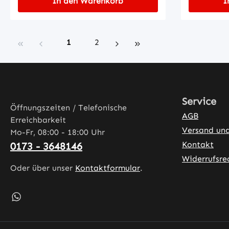
In den Warenkorb
I
Seite
Seite
1
2
Service
Öffnungszeiten / Telefonische
AGB
Erreichbarkeit
Versand un
Mo-Fr, 08:00 - 18:00 Uhr
Kontakt
0173 - 3648146
Widerrufsre
Oder über unser
Kontaktformular
.
Schreib uns auf WhatsApp – öffnet in neuem Tab (exter