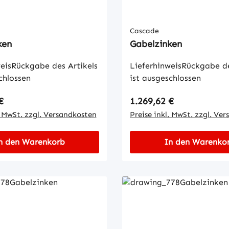
Cascade
ken
Gabelzinken
eisRückgabe des Artikels
LieferhinweisRückgabe de
chlossen
ist ausgeschlossen
 Preis:
Regulärer Preis:
€
1.269,62 €
. MwSt. zzgl. Versandkosten
Preise inkl. MwSt. zzgl. Ve
n den Warenkorb
In den Warenko