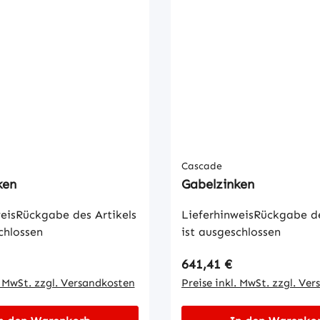
Cascade
ken
Gabelzinken
eisRückgabe des Artikels
LieferhinweisRückgabe de
chlossen
ist ausgeschlossen
 Preis:
Regulärer Preis:
641,41 €
. MwSt. zzgl. Versandkosten
Preise inkl. MwSt. zzgl. Ve