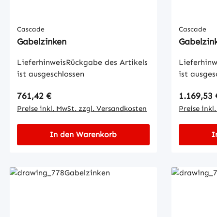
Cascade
Cascade
Gabelzinken
Gabelzin
LieferhinweisRückgabe des Artikels
Lieferhinw
ist ausgeschlossen
ist ausges
Regulärer Preis:
Regulärer
761,42 €
1.169,53 
Preise inkl. MwSt. zzgl. Versandkosten
Preise inkl
In den Warenkorb
I