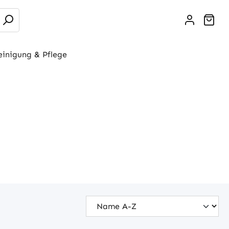
War
einigung & Pflege