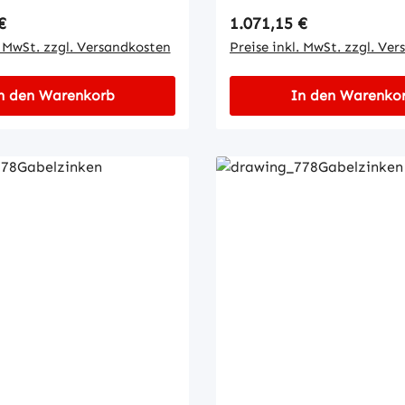
 Preis:
Regulärer Preis:
€
1.071,15 €
. MwSt. zzgl. Versandkosten
Preise inkl. MwSt. zzgl. Ve
n den Warenkorb
In den Warenko