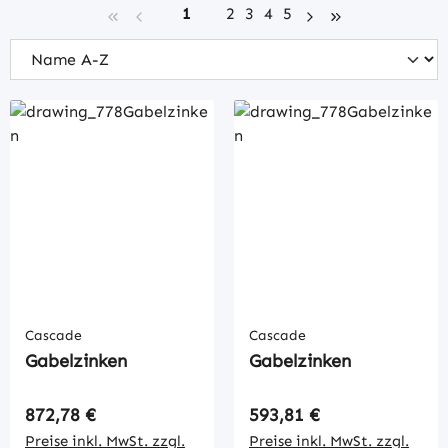
Seite
Seite
Seite
Seite
Seite
1
2
3
4
5
Cascade
Cascade
Gabelzinken
Gabelzinken
Regulärer Preis:
Regulärer Preis:
872,78 €
593,81 €
Preise inkl. MwSt. zzgl.
Preise inkl. MwSt. zzgl.