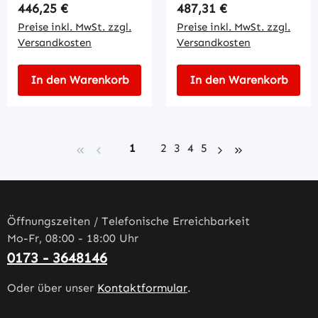
Regulärer Preis:
Regulärer Preis:
446,25 €
487,31 €
Preise inkl. MwSt. zzgl.
Preise inkl. MwSt. zzgl.
Versandkosten
Versandkosten
In den Warenkorb
In den Warenkorb
Seite
Seite
Seite
Seite
Seite
1
2
3
4
5
Öffnungszeiten / Telefonische Erreichbarkeit
Mo-Fr, 08:00 - 18:00 Uhr
0173 - 3648146
Oder über unser
Kontaktformular
.